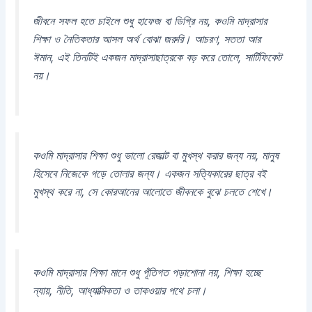
জীবনে সফল হতে চাইলে শুধু হাফেজ বা ডিগ্রি নয়, কওমি মাদ্রাসার
শিক্ষা ও নৈতিকতার আসল অর্থ বোঝা জরুরি। আচরণ, সততা আর
ঈমান, এই তিনটিই একজন মাদ্রাসাছাত্রকে বড় করে তোলে, সার্টিফিকেট
নয়।
কওমি মাদ্রাসার শিক্ষা শুধু ভালো রেজাল্ট বা মুখস্থ করার জন্য নয়, মানুষ
হিসেবে নিজেকে গড়ে তোলার জন্য। একজন সত্যিকারের ছাত্র বই
মুখস্থ করে না, সে কোরআনের আলোতে জীবনকে বুঝে চলতে শেখে।
কওমি মাদ্রাসার শিক্ষা মানে শুধু পূঁতিগত পড়াশোনা নয়, শিক্ষা হচ্ছে
ন্যায়, নীতি, আধ্যাত্মিকতা ও তাকওয়ার পথে চলা।