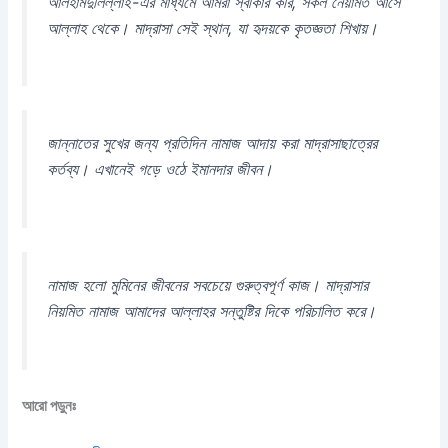
আলহামদুলিল্লাহ’-এর মাধ্যমে আমরা স্বীকার করি, সকল নেয়ামত আসে
আল্লাহ থেকে। মাদ্রাসা সেই স্থান, যা হৃদয়কে কৃতজ্ঞতা শিখায়।
জান্নাতের সুখের জন্য প্রতিদিন নামাজ আদায় করা মাদ্রাসাছাত্রের
কর্তব্য। এখানেই গড়ে ওঠে ইমানদার জীবন।
নামাজ হলো মুমিনের জীবনের সবচেয়ে গুরুত্বপূর্ণ কাজ। মাদ্রাসার
নিয়মিত নামাজ আমাদের আল্লাহর সন্তুষ্টির দিকে পরিচালিত করে।
আরো পড়ুনঃ