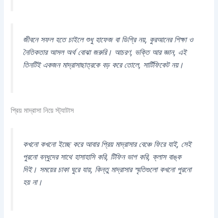
জীবনে সফল হতে চাইলে শুধু হাফেজ বা ডিগ্রি নয়, কুরআনের শিক্ষা ও
নৈতিকতার আসল অর্থ বোঝা জরুরি। আচরণ, ভক্তি আর জ্ঞান, এই
তিনটিই একজন মাদ্রাসাছাত্রকে বড় করে তোলে, সার্টিফিকেট নয়।
প্রিয় মাদ্রাসা নিয়ে স্ট্যাটাস
কখনো কখনো ইচ্ছে করে আবার প্রিয় মাদ্রাসার বেঞ্চে ফিরে যাই, সেই
পুরনো বন্ধুদের সাথে হাসাহাসি করি, টিফিন ভাগ করি, ক্লাস বাঙ্ক
দিই। সময়ের চাকা ঘুরে যায়, কিন্তু মাদ্রাসার স্মৃতিগুলো কখনো পুরনো
হয় না।