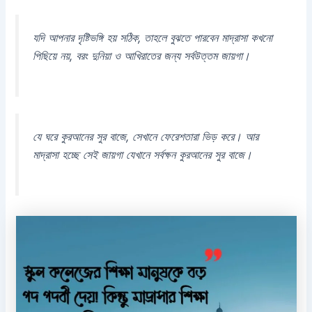
যদি আপনার দৃষ্টিভঙ্গি হয় সঠিক, তাহলে বুঝতে পারবেন মাদ্রাসা কখনো
পিছিয়ে নয়, বরং দুনিয়া ও আখিরাতের জন্য সর্বউত্তম জায়গা।
যে ঘরে কুরআনের সুর বাজে, সেখানে ফেরেশতারা ভিড় করে। আর
মাদ্রাসা হচ্ছে সেই জায়গা যেখানে সর্বক্ষন কুরআনের সুর বাজে।