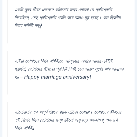
একটি সুন্দর জীবন একসঙ্গে কাটানোর জন্য তোমরা যে প্রতিশ্রুতি
নিয়েছিলে, সেই প্রতিশ্রুতি প্রতি বছর আরও দৃঢ় হচ্ছে। শুভ দ্বিতীয়
বিবাহ বার্ষিকী বন্ধু!
ভাইয়া তোমাদের বিবাহ বার্ষিকীতে আল্লহার দরবারে আমার এইটাই
প্রার্থনা, তোমাদের জীবনের প্রতিটি দিনই যেন আরও সুখের আর আনন্দের
হয় – Happy marriage anniversary!
ভালোবাসার এক অপূর্ব গল্পের নায়ক নায়িকা তোমরা। তোমাদের জীবনের
এই বিশেষ দিনে তোমাদের জন্য রইলো অফুরন্ত শুভকামনা, শুভ ৪র্থ
বিবাহ বার্ষিকী!