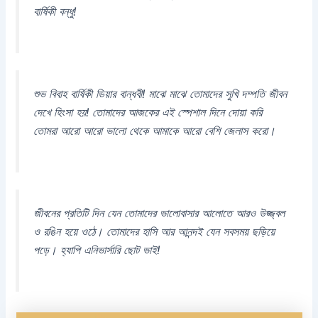
বার্ষিকী বন্ধু!
শুভ বিবাহ বার্ষিকী ডিয়ার বান্ধবী! মাঝে মাঝে তোমাদের সুখি দম্পতি জীবন
দেখে হিংসা হয়! তোমাদের আজকের এই স্পেশাল দিনে দোয়া করি
তোমরা আরো আরো ভালো থেকে আমাকে আরো বেশি জেলাস করো।
জীবনের প্রতিটি দিন যেন তোমাদের ভালোবাসার আলোতে আরও উজ্জ্বল
ও রঙিন হয়ে ওঠে। তোমাদের হাসি আর আনন্দই যেন সবসময় ছড়িয়ে
পড়ে। হ্যাপি এনিভার্সারি ছোট ভাই!