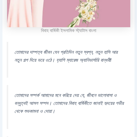
বিবাহ বার্ষিকী ইসলামিক স্ট্যাটাস বাংলা
তোমাদের দাম্পত্য জীবন যেন প্রতিদিন নতুন স্বপ্ন, নতুন হাসি আর
নতুন গল্প দিয়ে ভরে ওঠে। হ্যাপি ম্যারেজ অ্যানিভার্সারি বান্ধবী!
তোমাদের সম্পর্ক আমাদের মনে করিয়ে দেয় যে, জীবনে ভালোবাসা ও
বন্ধুত্বই আসল সম্পদ। তোমাদের বিবাহ বার্ষিকীতে জানাই হৃদয়ের গভীর
থেকে শুভকামনা ও দোয়া।