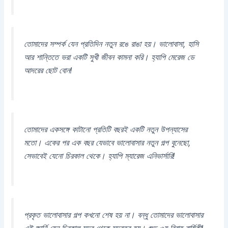
তোমাদের সম্পর্ক যেন প্রতিদিন নতুন রঙে রাঙা হয়। ভালোবাসা, হাসি
আর শান্তিতে ভরা একটি সুখী জীবন কামনা করি। হ্যাপি মেরেজ ডে
আদরের ছোট বোন!
তোমাদের একসঙ্গে কাটানো প্রতিটি বছরই একটি নতুন উপন্যাসের
মতো। একের পর এক বছর যেভাবে ভালোবাসার নতুন গল্প বুনেছো,
সেভাবেই যেনো চিরকাল থেকে। হ্যাপি ম্যারেজ এনিভার্সারি!
প্রকৃত ভালোবাসার গল্প কখনো শেষ হয় না। বন্ধু তোমাদের ভালোবাসার
এই জার্নি যেন চিরকাল সুন্দর থেকে সুন্দরতর হয়। শুভ ৩য় বিবাহ বার্ষিকী!