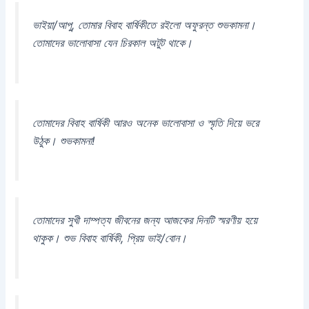
ভাইয়া/আপু, তোমার বিবাহ বার্ষিকীতে রইলো অফুরন্ত শুভকামনা।
তোমাদের ভালোবাসা যেন চিরকাল অটুট থাকে।
তোমাদের বিবাহ বার্ষিকী আরও অনেক ভালোবাসা ও স্মৃতি দিয়ে ভরে
উঠুক। শুভকামনা!
তোমাদের সুখী দাম্পত্য জীবনের জন্য আজকের দিনটি স্মরণীয় হয়ে
থাকুক। শুভ বিবাহ বার্ষিকী, প্রিয় ভাই/বোন।