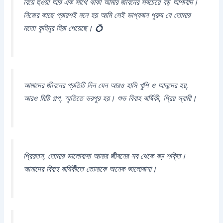
বিয়ে হুওয়া আর এক সাথে থাকা আমার জীবনের সবচেয়ে বড় আশীর্বাদ।
নিজের কাছে প্রায়শই মনে হয় আমি সেই ভাগ্যবান পুরুষ যে তোমার
মতো কুহিনুর হিরা পেয়েছে। 💍
আমাদের জীবনের প্রতিটি দিন যেন আরও হাসি খুশি ও আনন্দের হয়,
আরও মিষ্টি গল্প, স্মৃতিতে ভরপুর হয়। শুভ বিবাহ বার্ষিকী, প্রিয় স্বামী।
প্রিয়তম, তোমার ভালোবাসা আমার জীবনের সব থেকে বড় শক্তি।
আমাদের বিবাহ বার্ষিকীতে তোমাকে অনেক ভালোবাসা।