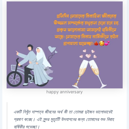
happy anniversary
একটি নিখুঁত দাম্পত্য জীবনের অর্থ কী তা তোমরা দুইজন ভালোভাবেই
প্রমাণ করেছ। এই সুন্দর মুহূর্তটি উদযাপনের জন্য তোমাদের শুভ বিবাহ
বার্ষিকীর শুভেচ্ছা।