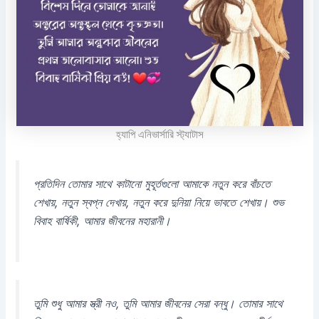
হ্যাপি এনিভার্সারি স্ট্যাটাস
প্রতিদিন তোমার সাথে কাটানো মুহূর্তগুলো আমাকে নতুন করে বাঁচতে
শেখায়, নতুন স্বপ্ন দেখায়, নতুন করে দুনিয়া নিয়ে ভাবতে শেখায়। শুভ
বিবাহ বার্ষিকী, আমার জীবনের মহারানী।
তুমি শুধু আমার স্ত্রী নও, তুমি আমার জীবনের সেরা বন্ধু। তোমার সাথে