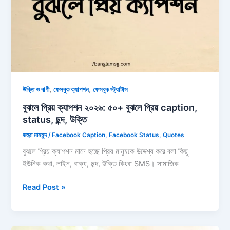
ক্যাপশন,
ছন্দ
২০২৬
,
,
উক্তি ও বাণী
ফেসবুক ক্যাপশন
ফেসবুক স্ট্যাটাস
বুঝলে প্রিয় ক্যাপশন ২০২৬: ৫০+ বুঝলে প্রিয় caption,
status, ছন্দ, উক্তি
জহুরা মাহমুদ
/
Facebook Caption
,
Facebook Status
,
Quotes
বুঝলে প্রিয় ক্যাপশন মানে হচ্ছে প্রিয় মানুষকে উদ্দেশ্য করে বলা কিছু
ইউনিক কথা, লাইন, বাক্য, ছন্দ, উক্তি কিংবা SMS। সামাজিক
বুঝলে
Read Post »
প্রিয়
ক্যাপশন
২০২৬: