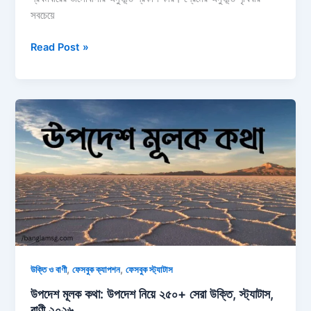
সবচেয়ে
১৫০+
Read Post »
প্রথম
প্রেমের
স্ট্যাটাস:
প্রথম
ভালোবাসা
নিয়ে
ক্যাপশন
২০২৬
,
,
উক্তি ও বাণী
ফেসবুক ক্যাপশন
ফেসবুক স্ট্যাটাস
উপদেশ মূলক কথা: উপদেশ নিয়ে ২৫০+ সেরা উক্তি, স্ট্যাটাস,
বাণী ২০২৬