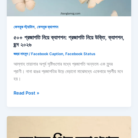
কবিতা
২০২৬
,
ফেসবুক স্ট্যাটাস
ফেসবুক ক্যাপশন
৫০+ প্রজাপতি নিয়ে ক্যাপশন: প্রজাপতি নিয়ে উক্তি, ক্যাপশন,
ছন্দ ২০২৬
জহুরা মাহমুদ
/
Facebook Caption
,
Facebook Status
আল্লাহ তায়ালার অপূর্ব সৃষ্টিগুলোর মধ্যে প্রজাপতি অন্যতম এক সুন্দর
প্রাণী। নানা রঙের প্রজাপতির উড়ে বেড়ানো মাঝেমধ্যে একেবারে স্বর্গীয় মনে
হয়।
৫০+
Read Post »
প্রজাপতি
নিয়ে
ক্যাপশন:
প্রজাপতি
নিয়ে
উক্তি,