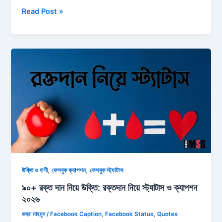
১৫০+
Read Post »
চিন্তাশীল
স্ট্যাটাস:
চিন্তাশীল
উক্তি,
বাণী
ও
ছন্দ
২০২৫
,
,
উক্তি ও বাণী
ফেসবুক ক্যাপশন
ফেসবুক স্ট্যাটাস
৯০+ রক্ত দান নিয়ে উক্তি: রক্তদান নিয়ে স্ট্যাটাস ও ক্যাপশন
২০২৬
জহুরা মাহমুদ
/
Facebook Caption
,
Facebook Status
,
Quotes