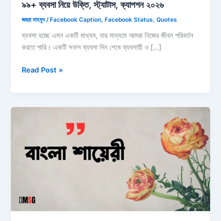
৯৯+ ব্যবসা নিয়ে উক্তি, স্ট্যাটাস, ক্যাপশন ২০২৬
জহুরা মাহমুদ
/
Facebook Caption
,
Facebook Status
,
Quotes
ব্যবসা হচ্ছে এমন একটি মাধ্যম, যার মাধ্যমে আমরা নিজের জীবন পরিবর্তন
করতে পারি। একটি সফল ব্যবসা দিন শেষে ব্যবসায়ী ও […]
৯৯+
Read Post »
ব্যবসা
নিয়ে
উক্তি,
স্ট্যাটাস,
ক্যাপশন
২০২৬