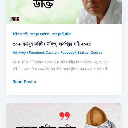
সেরা
উক্তি
২০২৬
,
,
উক্তি ও বাণী
ফেসবুক ক্যাপশন
ফেসবুক স্ট্যাটাস
৫০+ হুমায়ুন ফরিদীর উক্তি, জনপ্রিয় বাণী ২০২৬
জহুরা মাহমুদ
/
Facebook Caption
,
Facebook Status
,
Quotes
বাংলা নাটক ও সিনেমার জগতে এক অবিস্মরণীয় কিংবদন্তির নাম, হুমায়ুন
ফরীদি। এক দিকে যেমন ছিলেন তীক্ষ্ণ অন্তর্দৃষ্টি সম্পন্ন এক শক্তিশালী
৫০+
Read Post »
হুমায়ুন
ফরিদীর
উক্তি,
জনপ্রিয়
বাণী
২০২৬