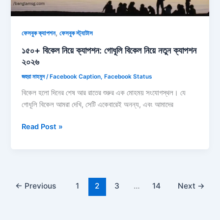
২০২৬
,
ফেসবুক ক্যাপশন
ফেসবুক স্ট্যাটাস
১৫০+ বিকেল নিয়ে ক্যাপশন: গোধূলি বিকেল নিয়ে নতুন ক্যাপশন
২০২৬
জহুরা মাহমুদ
/
Facebook Caption
,
Facebook Status
বিকেল হলো দিনের শেষ আর রাতের শুরুর এক মোহময় সংযোগস্থল। যে
গোধূলি বিকেল আমরা দেখি, সেটি একেবারেই অনন্য, এবং আমাদের
১৫০+
Read Post »
বিকেল
নিয়ে
ক্যাপশন:
গোধূলি
বিকেল
←
Previous
1
2
3
…
14
Next
→
নিয়ে
নতুন