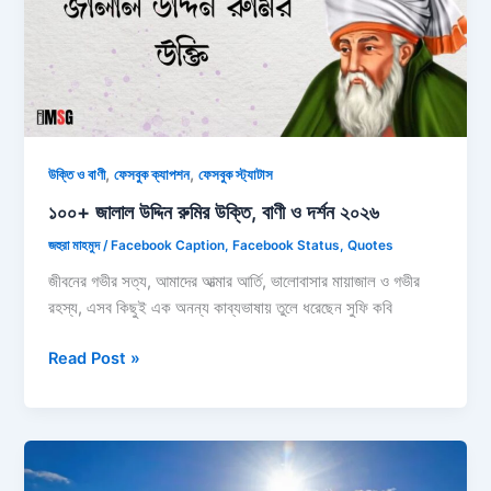
,
,
উক্তি ও বাণী
ফেসবুক ক্যাপশন
ফেসবুক স্ট্যাটাস
১০০+ জালাল উদ্দিন রুমির উক্তি, বাণী ও দর্শন ২০২৬
জহুরা মাহমুদ
/
Facebook Caption
,
Facebook Status
,
Quotes
জীবনের গভীর সত্য, আমাদের আত্মার আর্তি, ভালোবাসার মায়াজাল ও গভীর
রহস্য, এসব কিছুই এক অনন্য কাব্যভাষায় তুলে ধরেছেন সুফি কবি
১০০+
Read Post »
জালাল
উদ্দিন
রুমির
উক্তি,
বাণী