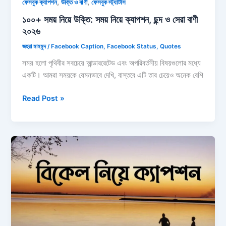
,
,
ফেসবুক ক্যাপশন
উক্তি ও বাণী
ফেসবুক স্ট্যাটাস
১০০+ সময় নিয়ে উক্তি: সময় নিয়ে ক্যাপশন, ছন্দ ও সেরা বাণী
২০২৬
জহুরা মাহমুদ
/
Facebook Caption
,
Facebook Status
,
Quotes
সময় হলো পৃথিবীর সবচেয়ে আন্ডাররেটেড এবং অপরিবর্তনীয় বিষয়গুলোর মধ্যে
একটি। আমরা সময়কে যেমনভাবে দেখি, বাস্তবে এটি তার চেয়েও অনেক বেশি
১০০+
Read Post »
সময়
নিয়ে
উক্তি:
সময়
নিয়ে
ক্যাপশন,
ছন্দ
ও
সেরা
বাণী