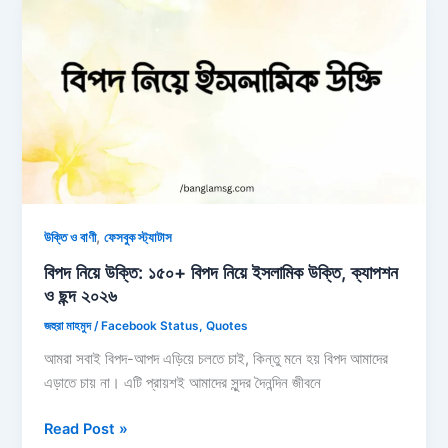
৫০+
বুঝলে
প্রিয়
caption,
status,
ছন্দ,
উক্তি
,
উক্তি ও বাণী
ফেসবুক স্ট্যাটাস
বিপদ নিয়ে উক্তি: ১৫০+ বিপদ নিয়ে ইসলামিক উক্তি, ক্যাপশন
ও ছন্দ ২০২৬
জহুরা মাহমুদ
/
Facebook Status
,
Quotes
আমরা সবাই বিপদ-আপদ এড়িয়ে চলতে চাই, কিন্তু মনে হয় বিপদ আমাদের
এড়াতে চায় না। এটি প্রায়শই আমাদের সুন্দর দৈনন্দিন জীবনে
বিপদ
Read Post »