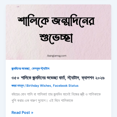
শুভেচ্ছা:
দুপুর
নিয়ে
ক্যাপশন,
ছন্দ
ও
উক্তি
২০২৬
,
জন্মদিনের শুভেচ্ছা
ফেসবুক স্ট্যাটাস
৩৫+ শালিকে জন্মদিনের শুভেচ্ছা বার্তা, স্ট্যাটাস, ক্যাপশন ২০২৬
জহুরা মাহমুদ
/
Birthday Wishes
,
Facebook Status
বউয়ের বোন শালি বা শালিকা! তার জন্মদিন মানেই নিজের স্ত্রী ও শালিকাকে
খুশি করার এক দারুণ সুযোগ। এই দিনে শালিকাকে
৩৫+
Read Post »