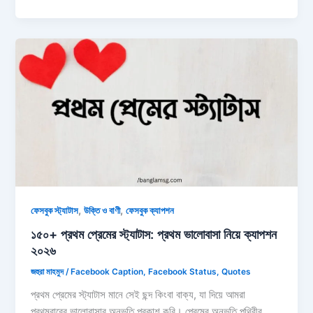
নিয়ে
উক্তি:
১৫০+
বিপদ
নিয়ে
ইসলামিক
উক্তি,
ক্যাপশন
ও
ছন্দ
২০২৬
,
,
ফেসবুক স্ট্যাটাস
উক্তি ও বাণী
ফেসবুক ক্যাপশন
১৫০+ প্রথম প্রেমের স্ট্যাটাস: প্রথম ভালোবাসা নিয়ে ক্যাপশন
২০২৬
জহুরা মাহমুদ
/
Facebook Caption
,
Facebook Status
,
Quotes
প্রথম প্রেমের স্ট্যাটাস মানে সেই ছন্দ কিংবা বাক্য, যা দিয়ে আমরা
প্রথমবারের ভালোবাসার অনুভূতি প্রকাশ করি। প্রেমের অনুভূতি পৃথিবীর