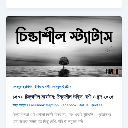
শালিকে
জন্মদিনের
শুভেচ্ছা
বার্তা,
স্ট্যাটাস,
ক্যাপশন
২০২৬
,
,
ফেসবুক ক্যাপশন
উক্তি ও বাণী
ফেসবুক স্ট্যাটাস
১৫০+ চিন্তাশীল স্ট্যাটাস: চিন্তাশীল উক্তি, বাণী ও ছন্দ ২০২৫
জহুরা মাহমুদ
/
Facebook Caption
,
Facebook Status
,
Quotes
চিন্তাশীলতা এটি কোনো নির্দিষ্ট বিষয় নয়, বরং একটি দৃষ্টিভঙ্গি। প্রতিদিনের
চেনা জগতে আমরা যত কিছু দেখি, শুনি বা অনুভব করি