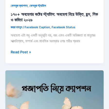
,
ফেসবুক ক্যাপশন
ফেসবুক স্ট্যাটাস
১৭০+ অবহেলার কষ্টের স্ট্যাটাস: অবহেলা নিয়ে উক্তি, ছন্দ, পিক
ও কবিতা ২০২৬
জহুরা মাহমুদ
/
Facebook Caption
,
Facebook Status
অবহেলা এটা শুধু একটি অনুভূতি নয়, বরং এমন একটি অভিজ্ঞতা যা মানুষের
আত্মবিশ্বাস, সম্পর্ক এবং মানসিক অবস্থার ওপর গভীর প্রভাব
১৭০+
Read Post »
অবহেলার
কষ্টের
স্ট্যাটাস:
অবহেলা
নিয়ে
উক্তি,
ছন্দ,
পিক
ও