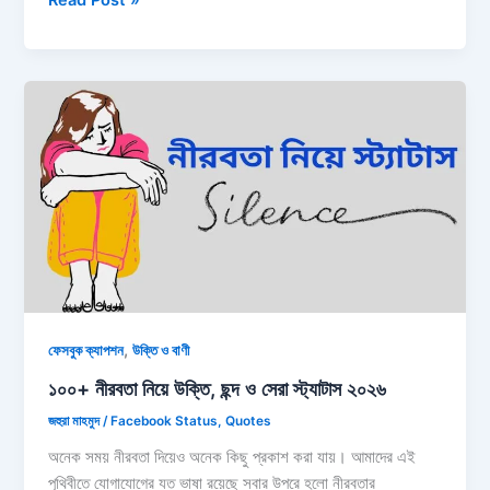
কানে
ফুল
নিয়ে
ক্যাপশন:
ফুল
নিয়ে
রোমান্টিক
ক্যাপশন
২০২৬
,
ফেসবুক ক্যাপশন
উক্তি ও বাণী
১০০+ নীরবতা নিয়ে উক্তি, ছন্দ ও সেরা স্ট্যাটাস ২০২৬
জহুরা মাহমুদ
/
Facebook Status
,
Quotes
অনেক সময় নীরবতা দিয়েও অনেক কিছু প্রকাশ করা যায়। আমাদের এই
পৃথিবীতে যোগাযোগের যত ভাষা রয়েছে সবার উপরে হলো নীরবতার