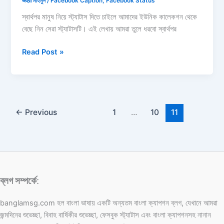
জহুরা মাহমুদ
/
Facebook Caption
,
Facebook Status
স্বার্থপর মানুষ নিয়ে স্ট্যাটাস দিতে চাইলে আমাদের ইউনিক কালেকশন থেকে
বেছে নিন সেরা স্ট্যাটাসটি। এই লেখায় আমরা তুলে ধরবো স্বার্থপর
স্বার্থপর
Read Post »
মানুষ
নিয়ে
স্ট্যাটাস:
স্বার্থপর
আত্মীয়,
←
Previous
1
…
10
11
বন্ধু
নিয়ে
উক্তি,
ক্যাপশন
ছন্দ
ব্লগ সম্পর্কে
:
২০২৬
banglamsg.com হল বাংলা ভাষায় একটি অন্যতম বাংলা ক্যাপশন ব্লগ, যেখানে আমরা
জন্মদিনের শুভেচ্ছা, বিবাহ বার্ষিকীর শুভেচ্ছা, ফেসবুক স্ট্যাটাস এবং বাংলা ক্যাপশনসহ নানান