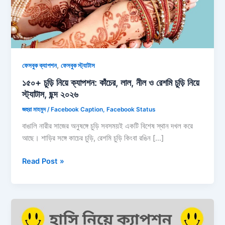
,
ফেসবুক ক্যাপশন
ফেসবুক স্ট্যাটাস
১৫০+ চুড়ি নিয়ে ক্যাপশন: কাঁচের, লাল, নীল ও রেশমি চুড়ি নিয়ে
স্ট্যাটাস, ছন্দ ২০২৬
জহুরা মাহমুদ
/
Facebook Caption
,
Facebook Status
বাঙালি নারীর সাজের অনুষঙ্গে চুড়ি সবসময়ই একটি বিশেষ স্থান দখল করে
আছে। শাড়ির সঙ্গে কাচের চুড়ি, রেশমি চুড়ি কিংবা রঙিন […]
১৫০+
Read Post »
চুড়ি
নিয়ে
ক্যাপশন:
কাঁচের,
লাল,