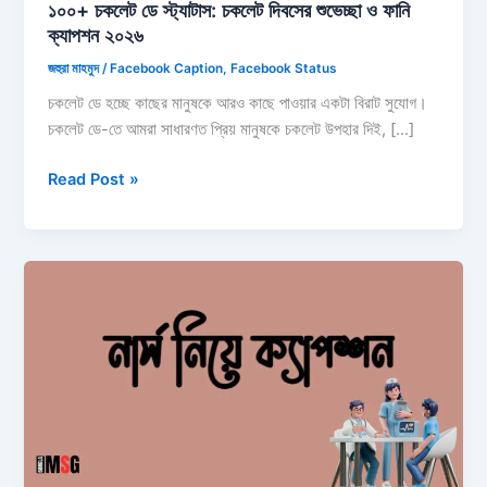
১০০+ চকলেট ডে স্ট্যাটাস: চকলেট দিবসের শুভেচ্ছা ও ফানি
ক্যাপশন ২০২৬
জহুরা মাহমুদ
/
Facebook Caption
,
Facebook Status
চকলেট ডে হচ্ছে কাছের মানুষকে আরও কাছে পাওয়ার একটা বিরাট সুযোগ।
চকলেট ডে-তে আমরা সাধারণত প্রিয় মানুষকে চকলেট উপহার দিই, […]
১০০+
Read Post »
চকলেট
ডে
স্ট্যাটাস:
চকলেট
দিবসের
শুভেচ্ছা
ও
ফানি
ক্যাপশন
২০২৬