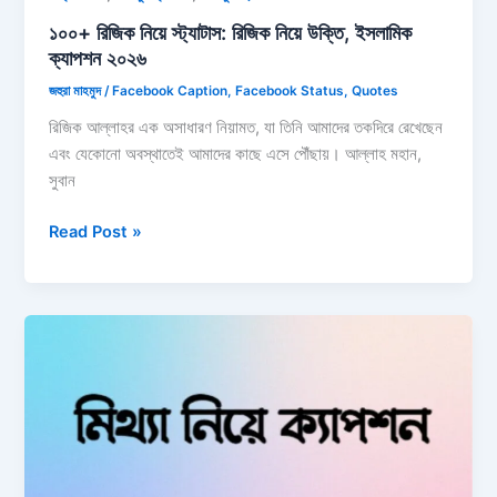
১০০+ রিজিক নিয়ে স্ট্যাটাস: রিজিক নিয়ে উক্তি, ইসলামিক
ক্যাপশন ২০২৬
জহুরা মাহমুদ
/
Facebook Caption
,
Facebook Status
,
Quotes
রিজিক আল্লাহর এক অসাধারণ নিয়ামত, যা তিনি আমাদের তকদিরে রেখেছেন
এবং যেকোনো অবস্থাতেই আমাদের কাছে এসে পৌঁছায়। আল্লাহ মহান,
সুবান
১০০+
Read Post »
রিজিক
নিয়ে
স্ট্যাটাস:
রিজিক
নিয়ে
উক্তি,
ইসলামিক
ক্যাপশন
২০২৬