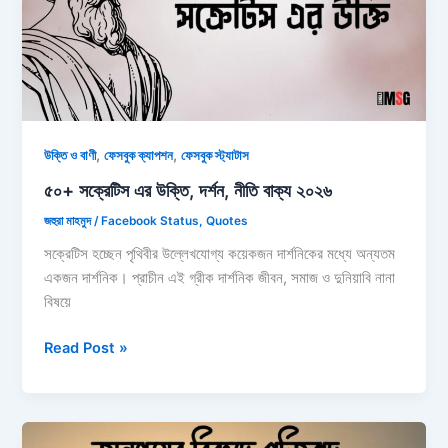
,
,
উক্তি ও বাণী
ফেসবুক ক্যাপশন
ফেসবুক স্ট্যাটাস
৫০+ সক্রেটিস এর উক্তি, দর্শন, নীতি বাক্য ২০২৬
জহুরা মাহমুদ
/
Facebook Status
,
Quotes
সক্রেটিস হচ্ছেন পৃথিবীর উল্লেখযোগ্য কয়েকজন দার্শনিকের মধ্যে অন্যতম
একজন দার্শনিক। প্রাচীন এই গ্রীক দার্শনিক জীবন, সমাজ ও দুনিয়াবি নানা
বিষয়ে
৫০+
Read Post »
সক্রেটিস
এর
উক্তি,
দর্শন,