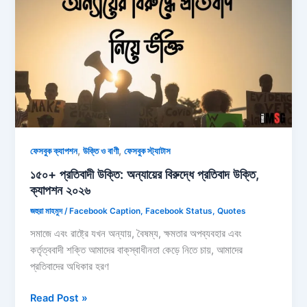
নীতি
বাক্য
২০২৬
,
,
ফেসবুক ক্যাপশন
উক্তি ও বাণী
ফেসবুক স্ট্যাটাস
১৫০+ প্রতিবাদী উক্তি: অন্যায়ের বিরুদ্ধে প্রতিবাদ উক্তি,
ক্যাপশন ২০২৬
জহুরা মাহমুদ
/
Facebook Caption
,
Facebook Status
,
Quotes
সমাজে এবং রাষ্ট্রে যখন অন্যায়, বৈষম্য, ক্ষমতার অপব্যবহার এবং
কর্তৃত্ববাদী শক্তি আমাদের বাক্‌স্বাধীনতা কেড়ে নিতে চায়, আমাদের
প্রতিবাদের অধিকার হরণ
১৫০+
Read Post »