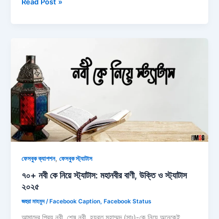
১০০+
Read Post »
মেয়েদের
রাগানোর
স্ট্যাটাস:
মেয়েদের
পচানোর
ক্যাপশন,
SMS
ও
ছন্দ
২০২৬
,
ফেসবুক ক্যাপশন
ফেসবুক স্ট্যাটাস
৭০+ নবী কে নিয়ে স্ট্যাটাস: মহানবীর বাণী, উক্তি ও স্ট্যাটাস
২০২৫
জহুরা মাহমুদ
/
Facebook Caption
,
Facebook Status
আমাদের প্রিয় নবী, শেষ নবী, হযরত মুহাম্মদ (সাঃ)-কে নিয়ে অনেকেই