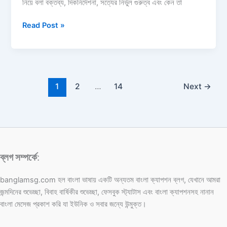
নিয়ে বলা বক্তব্য, দিকনির্দেশনা, সত্যের নির্ভুল গুরুত্ব এবং কেন তা
১০০+
Read Post »
সত্য
নিয়ে
ইসলামিক
উক্তি:
সত্য
1
2
…
14
Next
→
নিয়ে
উক্তি,
ছন্দ
ও
সেরা
ব্লগ সম্পর্কে
:
ক্যাপশন
২০২৬
banglamsg.com হল বাংলা ভাষায় একটি অন্যতম বাংলা ক্যাপশন ব্লগ, যেখানে আমরা
জন্মদিনের শুভেচ্ছা, বিবাহ বার্ষিকীর শুভেচ্ছা, ফেসবুক স্ট্যাটাস এবং বাংলা ক্যাপশনসহ নানান
বাংলা মেসেজ প্রকাশ করি যা ইউনিক ও সবার জন্যে উন্মুক্ত।