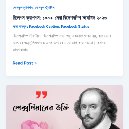
,
ফেসবুক ক্যাপশন
ফেসবুক স্ট্যাটাস
রিলেশন ক্যাপশন: ১০০+ সেরা রিলেশনশিপ স্ট্যাটাস ২০২৬
জহুরা মাহমুদ
/
Facebook Caption
,
Facebook Status
রিলেশনশিপ স্ট্যাটাস: রিলেশনশিপ মানে শুধু একসাথে থাকা নয়, বরং মনের
ভেতরের অনুভূতিগুলোকে একে অপরের সাথে ভাগ করে নেওয়া। কখনো
ভালোবাসার
রিলেশন
Read Post »
ক্যাপশন:
১০০+
সেরা
রিলেশনশিপ
স্ট্যাটাস
২০২৬