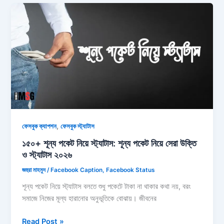
স্ট্যাটাস:
ডাক্তার
নিয়ে
ক্যাপশন,
স্ট্যাটাস,
ছন্দ
ও
উক্তি
২০২৬
,
ফেসবুক ক্যাপশন
ফেসবুক স্ট্যাটাস
১৫০+ শূন্য পকেট নিয়ে স্ট্যাটাস: শূন্য পকেট নিয়ে সেরা উক্তি
ও স্ট্যাটাস ২০২৬
জহুরা মাহমুদ
/
Facebook Caption
,
Facebook Status
শূন্য পকেট নিয়ে স্ট্যাটাস বলতে শুধু পকেটে টাকা না থাকার কথা নয়, বরং
সমাজে নিজের মূল্য হারানোর অনুভূতিকে বোঝায়। জীবনের
১৫০+
Read Post »