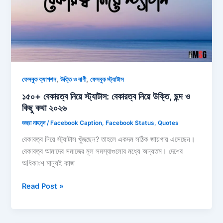
ক্যাপশন
ও
স্ট্যাটাস
২০২৬
,
,
ফেসবুক ক্যাপশন
উক্তি ও বাণী
ফেসবুক স্ট্যাটাস
১৫০+ বেকারত্ব নিয়ে স্ট্যাটাস: বেকারত্ব নিয়ে উক্তি, ছন্দ ও
কিছু কথা ২০২৬
জহুরা মাহমুদ
/
Facebook Caption
,
Facebook Status
,
Quotes
বেকারত্ব নিয়ে স্ট্যাটাস খুঁজছেন? তাহলে একদম সঠিক জায়গায় এসেছেন।
বেকারত্ব আমাদের সমাজের মূল সমস্যাগুলোর মধ্যে অন্যতম। দেশের
অধিকাংশ মানুষই কাজ
১৫০+
Read Post »
বেকারত্ব
নিয়ে
স্ট্যাটাস: