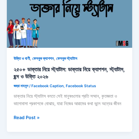
ডে
নিয়ে
ফানি
ও
মজার
স্ট্যাটাস
২০২৬
,
,
উক্তি ও বাণী
ফেসবুক ক্যাপশন
ফেসবুক স্ট্যাটাস
২৫০+ ডাক্তার নিয়ে স্ট্যাটাস: ডাক্তার নিয়ে ক্যাপশন, স্ট্যাটাস,
ছন্দ ও উক্তি ২০২৬
জহুরা মাহমুদ
/
Facebook Caption
,
Facebook Status
ডাক্তার নিয়ে স্ট্যাটাস বলতে সেই মানুষগুলোর প্রতি সম্মান, কৃতজ্ঞতা ও
ভালোবাসা প্রকাশকে বোঝায়, যারা নিজের আরামের কথা ভুলে অন্যের জীবন
২৫০+
Read Post »
ডাক্তার
নিয়ে