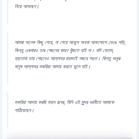
নিয়ে আসছেন।
আমরা অনেক কিছু পেয়ে, না পেয়ে আনন্দে অথবা আফসোসে ভেঙে পড়ি,
কিন্তু একবারও তার পেছনের কারণ খুঁজতে যাই না। যদি যেতাম,
হয়তোবা তার পেছনেও আল্লাহর রহমতই নজরে পড়ত। কিন্তু অবুঝ
মানুষ আল্লাহর শুকরিয়া আদায় করতে ভুলে যাই।
শুকরিয়া আদায় করছি মহান রবের, যিনি এই সুন্দর ধরনীতে আমাকে
পাঠিয়েছেন।