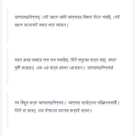
আলহামদুলিল্লাহ, যেই বয়সে আমি আল্লাহর সিজদা দিতে পারছি, সেই
বয়সে অনেকেই কবরে শুয়ে আছেন।
মহান রবের দরবারে লাখ লাখ শুকরিয়া, যিনি মানুষের মধ্যে মায়া, মমতা
সৃষ্টি করেছেন, এবং এর মধ্যে রহমত রেখেছেন। আলহামদুলিল্লাহ!
সব কিছুর জন্য আলহামদুলিল্লাহ। আল্লাহ সর্বোত্তম পরিকল্পনাকারী।
তিনি যা করেন, তার উম্মতের ভালোর জন্যই করেন।