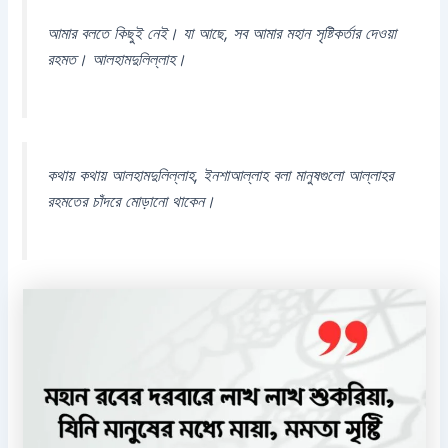
আমার বলতে কিছুই নেই। যা আছে, সব আমার মহান সৃষ্টিকর্তার দেওয়া
রহমত। আলহামদুলিল্লাহ।
কথায় কথায় আলহামদুলিল্লাহ, ইনশাআল্লাহ বলা মানুষগুলো আল্লাহর
রহমতের চাঁদরে মোড়ানো থাকেন।