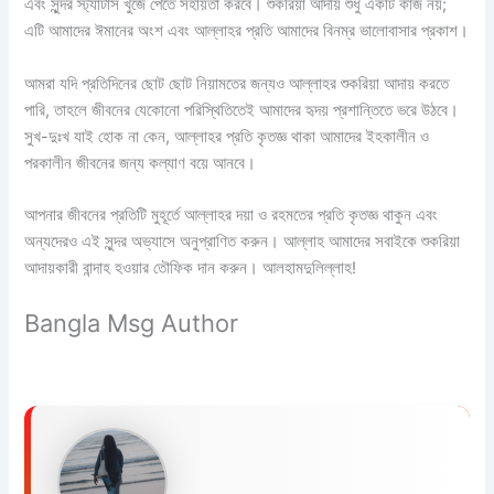
এবং সুন্দর স্ট্যাটাস খুঁজে পেতে সহায়তা করবে। শুকরিয়া আদায় শুধু একটি কাজ নয়;
এটি আমাদের ঈমানের অংশ এবং আল্লাহর প্রতি আমাদের বিনম্র ভালোবাসার প্রকাশ।
আমরা যদি প্রতিদিনের ছোট ছোট নিয়ামতের জন্যও আল্লাহর শুকরিয়া আদায় করতে
পারি, তাহলে জীবনের যেকোনো পরিস্থিতিতেই আমাদের হৃদয় প্রশান্তিতে ভরে উঠবে।
সুখ-দুঃখ যাই হোক না কেন, আল্লাহর প্রতি কৃতজ্ঞ থাকা আমাদের ইহকালীন ও
পরকালীন জীবনের জন্য কল্যাণ বয়ে আনবে।
আপনার জীবনের প্রতিটি মুহূর্তে আল্লাহর দয়া ও রহমতের প্রতি কৃতজ্ঞ থাকুন এবং
অন্যদেরও এই সুন্দর অভ্যাসে অনুপ্রাণিত করুন। আল্লাহ আমাদের সবাইকে শুকরিয়া
আদায়কারী বান্দাহ হওয়ার তৌফিক দান করুন। আলহামদুলিল্লাহ!
Bangla Msg Author