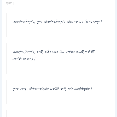
বাংলা।
আলহামদুলিল্লাহ, সুম্মা আলহামদুলিল্লাহ আজকের এই দিনের জন্য।
আলহামদুলিল্লাহ, যতই কঠিন হোক দিন, শোকর জানাই প্রতিটি
নিঃশ্বাসের জন্য।
সুখে-দুঃখে, হাসিতে-কান্নায় একটাই কথা, আলহামদুলিল্লাহ।