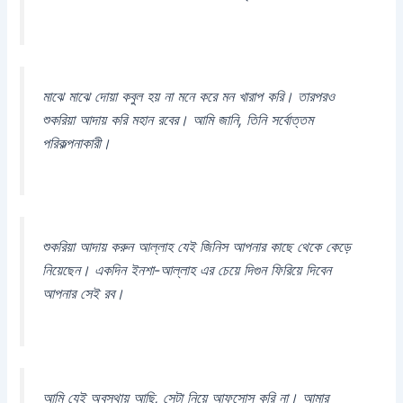
মাঝে মাঝে দোয়া কবুল হয় না মনে করে মন খারাপ করি। তারপরও
শুকরিয়া আদায় করি মহান রবের। আমি জানি, তিনি সর্বোত্তম
পরিকল্পনাকারী।
শুকরিয়া আদায় করুন আল্লাহ যেই জিনিস আপনার কাছে থেকে কেড়ে
নিয়েছেন। একদিন ইনশা-আল্লাহ এর চেয়ে দিগুন ফিরিয়ে দিবেন
আপনার সেই রব।
আমি যেই অবস্থায় আছি, সেটা নিয়ে আফসোস করি না। আমার