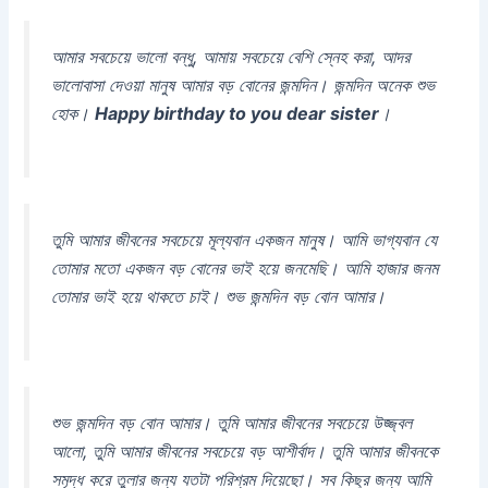
আমার সবচেয়ে ভালো বন্ধু, আমায় সবচেয়ে বেশি স্নেহ করা, আদর
ভালোবাসা দেওয়া মানুষ আমার বড় বোনের জন্মদিন। জন্মদিন অনেক শুভ
হোক।
Happy birthday to you dear sister
।
তুমি আমার জীবনের সবচেয়ে মূল্যবান একজন মানুষ। আমি ভাগ্যবান যে
তোমার মতো একজন বড় বোনের ভাই হয়ে জনমেছি। আমি হাজার জনম
তোমার ভাই হয়ে থাকতে চাই। শুভ জন্মদিন বড় বোন আমার।
শুভ জন্মদিন বড় বোন আমার। তুমি আমার জীবনের সবচেয়ে উজ্জ্বল
আলো, তুমি আমার জীবনের সবচেয়ে বড় আশীর্বাদ। তুমি আমার জীবনকে
সমৃদ্ধ করে তুলার জন্য যতটা পরিশ্রম দিয়েছো। সব কিছুর জন্য আমি