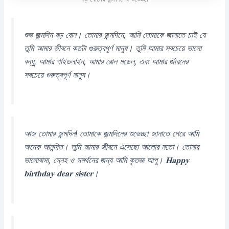
শুভ জন্মদিন বড় বোন। তোমার জন্মদিনে, আমি তোমাকে জানাতে চাই যে
তুমি আমার জীবনে কতটা গুরুত্বপূর্ণ মানুষ। তুমি আমার সবচেয়ে ভালো
বন্ধু, আমার গাইডলাইন, আমার রোল মডেল, এবং আমার জীবনের
সবচেয়ে গুরুত্বপূর্ণ মানুষ।
আজ তোমার জন্মদিন! তোমাকে জন্মদিনের শুভেচ্ছা জানাতে পেরে আমি
অনেক আনন্দিত। তুমি আমার জীবনে এসেছো আলোর মতো। তোমার
ভালোবাসা, স্নেহ ও সমর্থনের জন্য আমি কৃতজ্ঞ আপু। 𝐇𝐚𝐩𝐩𝐲
𝐛𝐢𝐫𝐭𝐡𝐝𝐚𝐲 𝐝𝐞𝐚𝐫 𝐬𝐢𝐬𝐭𝐞𝐫।