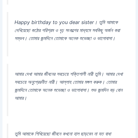
Happy birthday to you dear sister। তুমি আমাকে
দেখিয়েছো কঠোর পরিশ্রম ও দৃঢ় সংকল্পের মাধ্যমে সবকিছু অর্জন করা
সম্ভব। তোমার জন্মদিনে তোমাকে অনেক শুভেচ্ছা ও ভালোবাসা।
আমার দেখা আমার জীবনের সবচেয়ে শক্তিশালী নারী তুমি। আমার দেখা
সবচেয়ে অনুপ্রেরনীত নারী। আল্লাহ তোমার মঙ্গল করুক। তোমার
জন্মদিনে তোমাকে অনেক শুভেচ্ছা ও ভালোবাসা। শুভ জন্মদিন বড় বোন
আমার।
তুমি আমাকে শিখিয়েছো জীবনে কখনো হাল ছাড়বেন না যত বাধা