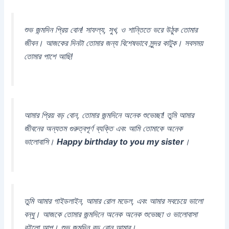
শুভ জন্মদিন প্রিয় বোন! সাফল্য, সুখ, ও শান্তিতে ভরে উঠুক তোমার
জীবন। আজকের দিনটা তোমার জন্য বিশেষভাবে সুন্দর কাটুক। সবসময়
তোমার পাশে আছি!
আমার প্রিয় বড় বোন, তোমার জন্মদিনে অনেক শুভেচ্ছা! তুমি আমার
জীবনের অন্যতম গুরুত্বপূর্ণ ব্যক্তি এবং আমি তোমাকে অনেক
ভালোবাসি।
Happy birthday to you my sister
।
তুমি আমার গাইডলাইন, আমার রোল মডেল, এবং আমার সবচেয়ে ভালো
বন্ধু। আজকে তোমার জন্মদিনে অনেক অনেক শুভেচ্ছা ও ভালোবাসা
রইলো আপু। শুভ জন্মদিন বড় বোন আমার।