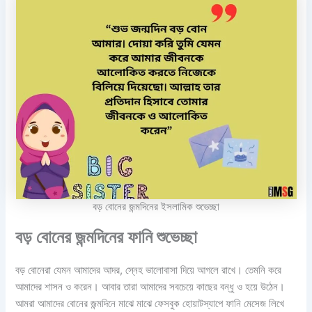
বড় বোনের জন্মদিনের ইসলামিক শুভেচ্ছা
বড় বোনের জন্মদিনের ফানি শুভেচ্ছা
বড় বোনেরা যেমন আমাদের আদর, স্নেহ ভালোবাসা দিয়ে আগলে রাখে। তেমনি করে
আমাদের শাসন ও করেন। আবার তারা আমাদের সবচেয়ে কাছের বন্ধু ও হয়ে উঠেন।
আমরা আমাদের বোনের জন্মদিনে মাঝে মাঝে ফেসবুক হোয়াটস্যাপে ফানি মেসেজ লিখে