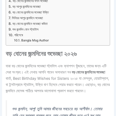
বড় বোনের জন্মদিনের ফানি শুভেচ্ছা
বড় আপুর জন্মদিনের শুভেচ্ছা
বড় বোনের জন্মদিনের শুভেচ্ছা উক্তি
সিনিয়র আপুর জন্মদিনে শুভেচ্ছা
বড় বোনের জন্মদিনে শুভেচ্ছা কবিতা
শুভ জন্মদিন বোন স্ট্যাটাস
পরিশেষে
Bangla Msg Author
বড় বোনের জন্মদিনের শুভেচ্ছা ২০২৬
যারা বড় বোনের জন্মদিনের শুভেচ্ছা স্ট্যাটাস এবং ক্যাপশন খুঁজছেন, তাদের জন্য এটি
সেরা সংগ্রহ। এই লেখায় আপনি পাবেন অসাধারণ সব
বড় বোনের জন্মদিনের শুভেচ্ছা
বার্তা, Best Birthday Wishes for Sisters ২০২৫ যা ফেসবুক, হোয়াটস্যাপ,
বা ইন্সটাগ্রামে স্ট্যাটাস, উক্তি বাণ হিসেবে শেয়ার করতে পারেন। এছাড়াও, বড় বোনের
জন্মদিনে মেসেজ পাঠিয়ে আপনার ভালোবাসা প্রকাশ করতে পারবেন।
শুভ জন্মদিন, আপু! তুমি আমার জীবনের সবচেয়ে বড় আশীর্বাদ। তোমার
হাসি যেন সবসময় ঝলমল করে, আর তোমার জীবন ভরে ওঠে সুখ আর