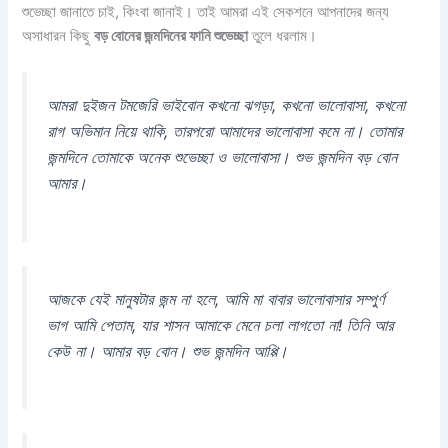
শুভেচ্ছা জানাতে চাই, কিংবা জানাই। তাই আমরা এই সেকশনে আপনাদের জন্য
অসাধারন কিছু
বড় বোনের জন্মদিনের ফানি শুভেচ্ছা
তুলে ধরলাম।
আমরা দুইজন টমজেরি ভাইবোন কখনো ঝগড়া, কখনো ভালোবাসা, কখনো
রাগ অভিমান নিয়ে থাকি, তারপরো আমাদের ভালোবাসা কমে না। তোমার
জন্মদিনে তোমাকে অনেক শুভেচ্ছা ও ভালোবাসা। শুভ জন্মদিন বড় বোন
আমার।
আজকে যেই মানুষটার জন্ম না হলে, আমি মা বাবার ভালোবাসার সম্পুর্ণ
ভাগ আমি পেতাম, যার শাসন আমাকে মেনে চলা লাগতো না! তিনি আর
কেউ না। আমার বড় বোন। শুভ জন্মদিন আপ্পি।