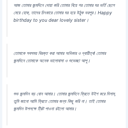
আজ তোমার জন্মদিনে দোয়া করি তোমার বিয়ে পর তোমার ঘর ভর্তি ছেলে
মেয়ে হোক, তাদের চিৎকারে তোমার ঘর হয়ে উঠুক ভরপুর। Happy
birthday to you dear lovely sister।
তোমাকে সবসময় বিরক্ত করা আমার অধিকার ও দ্বায়ীত্ব! তোমার
জন্মদিনে তোমাকে অনেক ভালোবাসা ও শুভেচ্ছা আপু।
শুভ জন্মদিন বড় বোন আমার। তোমার জন্মদিনে ফ্রিতে উইশ করে দিলাম,
তুমি জানো আমি ফ্রিতে তোমার জন্য কিছু করি না। তাই তোমার
জন্মদিন উপলক্ষে ট্রিট পাওনা রইলো আমার।