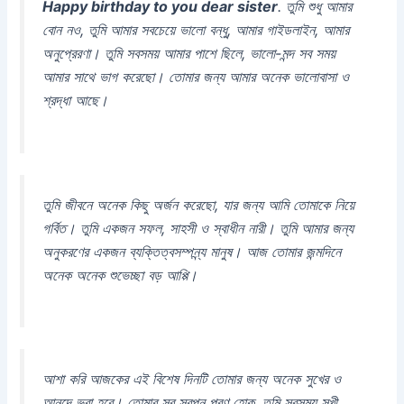
Happy birthday to you dear sister
. তুমি শুধু আমার
বোন নও, তুমি আমার সবচেয়ে ভালো বন্ধু, আমার গাইডলাইন, আমার
অনুপ্রেরণা। তুমি সবসময় আমার পাশে ছিলে, ভালো-মন্দ সব সময়
আমার সাথে ভাগ করেছো। তোমার জন্য আমার অনেক ভালোবাসা ও
শ্রদ্ধা আছে।
তুমি জীবনে অনেক কিছু অর্জন করেছো, যার জন্য আমি তোমাকে নিয়ে
গর্বিত। তুমি একজন সফল, সাহসী ও স্বাধীন নারী। তুমি আমার জন্য
অনুকরণের একজন ব্যক্তিত্বসম্পন্ন্য মানুষ। আজ তোমার জন্মদিনে
অনেক অনেক শুভেচ্ছা বড় আপ্পি।
আশা করি আজকের এই বিশেষ দিনটি তোমার জন্য অনেক সুখের ও
আনন্দে ভরা হবে। তোমার সব স্বপ্ন পূরণ হোক, তুমি সবসময় সুখী