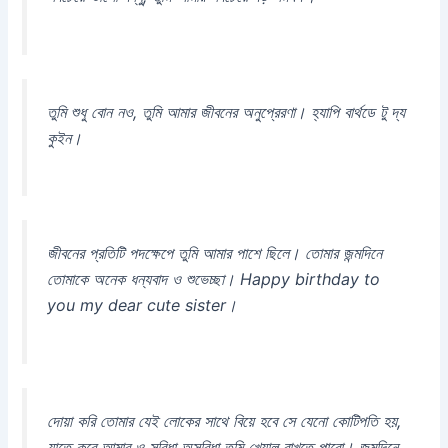
তুমি শুধু বোন নও, তুমি আমার জীবনের অনুপ্রেরণা। হ্যাপি বার্থডে টু দ্য
কুইন।
জীবনের প্রতিটি পদক্ষেপে তুমি আমার পাশে ছিলে। তোমার জন্মদিনে
তোমাকে অনেক ধন্যবাদ ও শুভেচ্ছা। Happy birthday to
you my dear cute sister।
দোয়া করি তোমার যেই লোকের সাথে বিয়ে হবে সে যেনো কোটিপতি হয়,
যাতে করে আমার ও সুবিধা অসুবিধা তুমি খেয়াল রাখতে পারো। জন্মদিনে