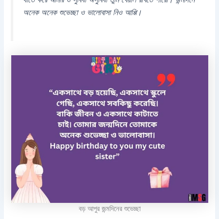
অনেক অনেক শুভেচ্ছা ও ভালোবাসা নিও আপ্পি।
বড় আপুর জন্মদিনের শুভেচ্ছা