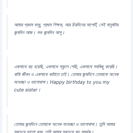
আমার প্রথম বন্ধু, প্রথম শিক্ষক, আর চিরদিনের সাপোর্ট, সেই মানুষটার
জন্মদিন আজ। শুভ জন্মদিন আপু।
একসাথে বড় হয়েছি, একসাথে স্কুলে গেছি, একসাথে সবকিছু করেছি।
বাকি জীবন ও একসাথে কাটাতে চাই। তোমার জন্মদিনে তোমাকে অনেক
শুভেচ্ছা ও ভালোবাসা। Happy birthday to you my
cute sister।
তোমার জন্মদিনে তোমাকে অনেক শুভেচ্ছা ও ভালোবাসা। তুমি আমার
সবচেয়ে ভালো বন্ধু, তুমি আমার সবচেয়ে বড় সমর্থক।