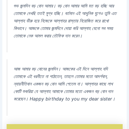
শুভ জন্মদিন বড় বোন আমার। বড় বোন আমার আমি যত বড় হচ্ছি আর
তোমাকে দেখছি ততই মুগ্ধ হচ্ছি। বর্তমান এই আধুনিক যুগেও তুমি এত
আল্লাহ ভীরু হয়ে নিজেকে আল্লাহর রাস্তায় নিয়োজিত করে রাখো
কিভাবে। আজকে তোমার জন্মদিনে দোয়া করি আল্লাহ যেনো সব সময়
তোমাকে নেক আমল করার তৌফিক দান করেন।
আজ আমার বড় বোনের জন্মদিন। আজকের এই দিনে আল্লাহ যদি
তোমাকে এই ধরনীতে না পাঠাতেন, তাহলে তোমার মতো আদর্শবান,
ন্যায়নীতিবান একজন বড় বোন আমি পেতেম না। আল্লাহর কাছে লাখ
কোটি শুকরিয়া যে আল্লাহ আমাকে তোমার মতো একজন বড় বোন দান
করেছেন। Happy birthday to you my dear sister।