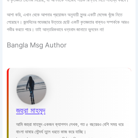
ও কৃতজ্ঞতা মেসেজ দিয়েছি, যা আপনাকে সহজেই সঠিক রিপ্লাই দিতে সাহায্য করবে।
আশা করি, এখান থেকে আপনার প্রয়োজন অনুযায়ী সুন্দর একটি মেসেজ খুঁজে নিতে
পেরেছেন। জন্মদিনের শুভেচ্ছার উত্তরে ছোট্ট একটি কৃতজ্ঞতার বাক্যও সম্পর্ককে আরও
গভীর করতে পারে। তাই আন্তরিকভাবে ধন্যবাদ জানাতে ভুলবেন না!
Bangla Msg Author
জহুরা মাহমুদ
আমি জহুরা মাহমুদ একজন ক্যাপশন লেখক, গত ৫ বছরেরও বেশি সময় ধরে
বাংলা ভাষার সৌন্দর্য তুলে ধরতে কাজ করে যাচ্ছি।