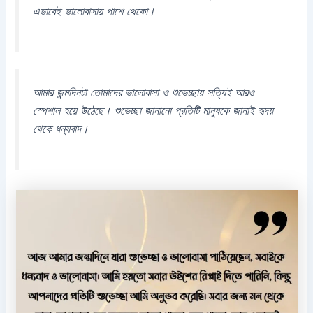
এভাবেই ভালোবাসায় পাশে থেকো।
আমার জন্মদিনটা তোমাদের ভালোবাসা ও শুভেচ্ছায় সত্যিই আরও
স্পেশাল হয়ে উঠেছে। শুভেচ্ছা জানানো প্রতিটি মানুষকে জানাই হৃদয়
থেকে ধন্যবাদ।