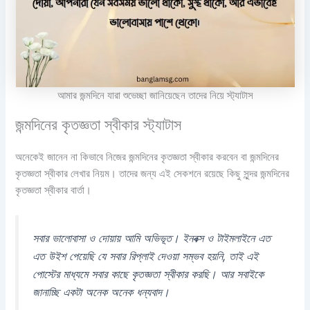
আমার জন্মদিনে যারা শুভেচ্ছা জানিয়েছেন তাদের নিয়ে স্ট্যাটাস
জন্মদিনের কৃতজ্ঞতা স্বীকার স্ট্যাটাস
অনেকেই জানেন না কিভাবে নিজের জন্মদিনের কৃতজ্ঞতা স্বীকার করবেন বা জন্মদিনের
কৃতজ্ঞতা স্বীকার লেখার নিয়ম। তাদের জন্য এই সেকশনে রয়েছে কিছু সুন্দর জন্মদিনের
কৃতজ্ঞতা স্বীকার বার্তা।
সবার ভালোবাসা ও দোয়ায় আমি অভিভূত। ইনবক্স ও টাইমলাইনে এত
এত উইশ পেয়েছি যে সবার রিপ্লাই দেওয়া সম্ভব হয়নি, তাই এই
পোস্টের মাধ্যমে সবার কাছে কৃতজ্ঞতা স্বীকার করছি। আর সবাইকে
জানাচ্ছি একটা অনেক অনেক ধন্যবাদ।