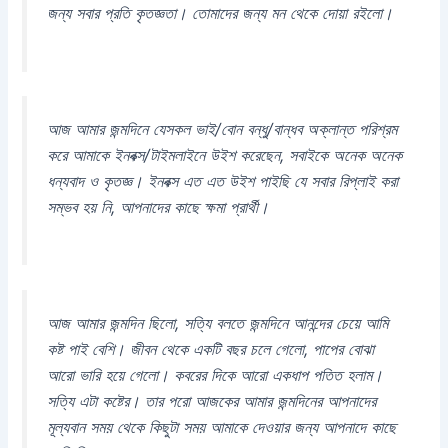
জন্য সবার প্রতি কৃতজ্ঞতা। তোমাদের জন্য মন থেকে দোয়া রইলো।
আজ আমার জন্মদিনে যেসকল ভাই/বোন বন্ধু/বান্ধব অক্লান্ত পরিশ্রম
করে আমাকে ইনবক্স/টাইমলাইনে উইশ করেছেন, সবাইকে অনেক অনেক
ধন্যবাদ ও কৃতজ্ঞ। ইনবক্স এত এত উইশ পাইছি যে সবার রিপ্লাই করা
সম্ভব হয় নি, আপনাদের কাছে ক্ষমা প্রার্থী।
আজ আমার জন্মদিন ছিলো, সত্যি বলতে জন্মদিনে আনন্দের চেয়ে আমি
কষ্ট পাই বেশি। জীবন থেকে একটি বছর চলে গেলো, পাপের বোঝা
আরো ভারি হয়ে গেলো। কবরের দিকে আরো একধাপ পতিত হলাম।
সত্যি এটা কষ্টের। তার পরো আজকের আমার জন্মদিনের আপনাদের
মূল্যবান সময় থেকে কিছুটা সময় আমাকে দেওয়ার জন্য আপনাদে কাছে