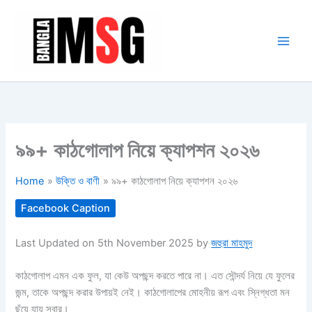
Skip
to
content
৯৯+ কাঠগোলাপ নিয়ে ক্যাপশন ২০২৬
Home
উক্তি ও বাণী
৯৯+ কাঠগোলাপ নিয়ে ক্যাপশন ২০২৬
Facebook Caption
Last Updated on 5th November 2025 by
জহুরা মাহমুদ
কাঠগোলাপ এমন এক ফুল, যা কেউ অপছন্দ করতে পারে না। এত সৌন্দর্য নিয়ে যে ফুলের
জন্ম, তাকে অপছন্দ করার উপায়ই নেই। কাঠগোলাপের মোহনীয় রূপ এবং স্নিগ্ধতা মন
ছুঁয়ে যায় সবার।