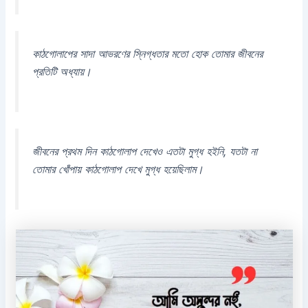
কাঠগোলাপের সাদা আভরণের স্নিগ্ধতার মতো হোক তোমার জীবনের
প্রতিটি অধ্যায়।
জীবনের প্রথম দিন কাঠগোলাপ দেখেও এতটা মুগ্ধ হইনি, যতটা না
তোমার খোঁপায় কাঠগোলাপ দেখে মুগ্ধ হয়েছিলাম।