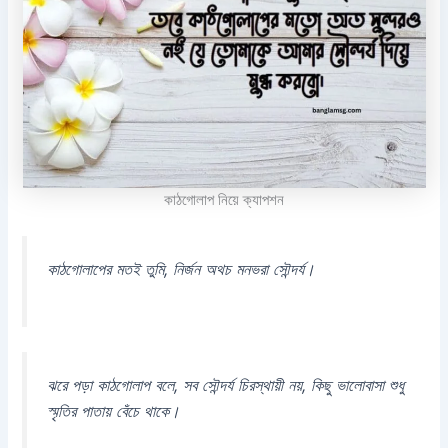
কাঠগোলাপ নিয়ে ক্যাপশন
কাঠগোলাপের মতই তুমি, নির্জন অথচ মনভরা সৌন্দর্য।
ঝরে পড়া কাঠগোলাপ বলে, সব সৌন্দর্য চিরস্থায়ী নয়, কিছু ভালোবাসা শুধু
স্মৃতির পাতায় বেঁচে থাকে।