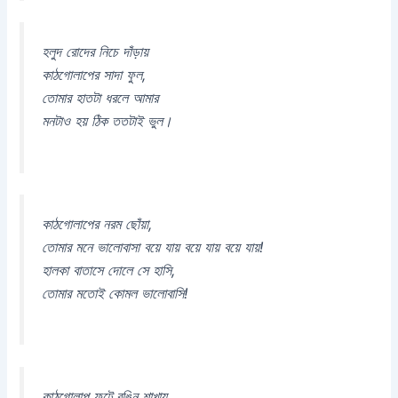
হলুদ রোদের নিচে দাঁড়ায়
কাঠগোলাপের সাদা ফুল,
তোমার হাতটা ধরলে আমার
মনটাও হয় ঠিক ততটাই ভুল।
কাঠগোলাপের নরম ছোঁয়া,
তোমার মনে ভালোবাসা বয়ে যায় বয়ে যায় বয়ে যায়!
হালকা বাতাসে দোলে সে হাসি,
তোমার মতোই কোমল ভালোবাসি!
কাঠগোলাপ ফুটে রঙিন শাখায়,