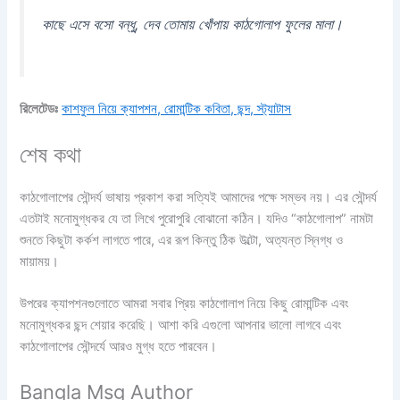
কাছে এসে বসো বন্ধু, দেব তোমায় খোঁপায় কাঠগোলাপ ফুলের মালা।
রিলেটেডঃ
কাশফুল নিয়ে ক্যাপশন, রোমান্টিক কবিতা, ছন্দ, স্ট্যাটাস
শেষ কথা
কাঠগোলাপের সৌন্দর্য ভাষায় প্রকাশ করা সত্যিই আমাদের পক্ষে সম্ভব নয়। এর সৌন্দর্য
এতটাই মনোমুগ্ধকর যে তা লিখে পুরোপুরি বোঝানো কঠিন। যদিও “কাঠগোলাপ” নামটা
শুনতে কিছুটা কর্কশ লাগতে পারে, এর রূপ কিন্তু ঠিক উল্টো, অত্যন্ত স্নিগ্ধ ও
মায়াময়।
উপরের ক্যাপশনগুলোতে আমরা সবার প্রিয় কাঠগোলাপ নিয়ে কিছু রোমান্টিক এবং
মনোমুগ্ধকর ছন্দ শেয়ার করেছি। আশা করি এগুলো আপনার ভালো লাগবে এবং
কাঠগোলাপের সৌন্দর্যে আরও মুগ্ধ হতে পারবেন।
Bangla Msg Author