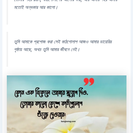
মতোই অন্ধকার আর কালো।
তুমি আমাকে প্রপোজ করা সেই কাঠগোলাপ আজও আমার ডায়েরির
পৃষ্ঠায় আছে, অথচ তুমি আমার জীবনে নেই।