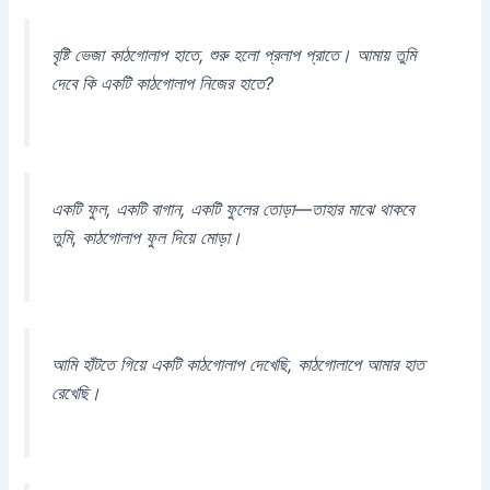
বৃষ্টি ভেজা কাঠগোলাপ হাতে, শুরু হলো প্রলাপ প্রাতে। আমায় তুমি
দেবে কি একটি কাঠগোলাপ নিজের হাতে?
একটি ফুল, একটি বাগান, একটি ফুলের তোড়া—তাহার মাঝে থাকবে
তুমি, কাঠগোলাপ ফুল দিয়ে মোড়া।
আমি হাঁটতে গিয়ে একটি কাঠগোলাপ দেখেছি, কাঠগোলাপে আমার হাত
রেখেছি।