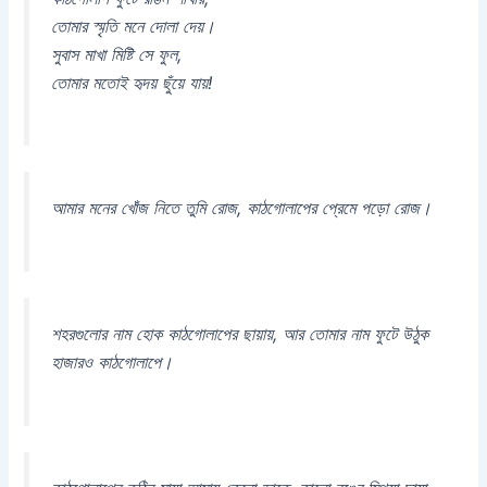
তোমার স্মৃতি মনে দোলা দেয়।
সুবাস মাখা মিষ্টি সে ফুল,
তোমার মতোই হৃদয় ছুঁয়ে যায়!
আমার মনের খোঁজ নিতে তুমি রোজ, কাঠগোলাপের প্রেমে পড়ো রোজ।
শহরগুলোর নাম হোক কাঠগোলাপের ছায়ায়, আর তোমার নাম ফুটে উঠুক
হাজারও কাঠগোলাপে।