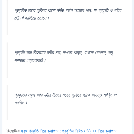
প্রকৃতির মাঝে লুকিয়ে থাকে নদীর গর্জন অমোঘ গান, যা প্রকৃতি ও নদীর
সৌন্দর্য জাগিয়ে তোলে।
প্রকৃতি তার নীরবতায় নদীর মত, কখনো শান্ত, কখনো বেগবান, তবু
সবসময় প্রেরণাদায়ী।
প্রকৃতির সবুজ আর নদীর নীলের মধ্যে লুকিয়ে থাকে অনন্ত শান্তি ও
স্বস্তি।
রিলেটেডঃ
সবুজ প্রকৃতি নিয়ে ক্যাপশন: প্রকৃতির নিবিড় সান্নিধ্য নিয়ে ক্যাপশন