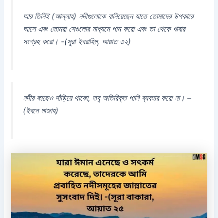
আর তিনিই (আল্লাহ) নদীগুলোকে বানিয়েছেন যাতে তোমাদের উপকারে
আসে এবং তোমরা সেগুলোর মাধ্যমে পান করো এবং তা থেকে খাবার
সংগ্রহ করো। -(সূরা ইবরাহিম, আয়াত ৩২)
নদীর কাছেও দাঁড়িয়ে থাকো, তবু অতিরিক্ত পানি ব্যবহার করো না। –
(ইবনে মাজাহ)