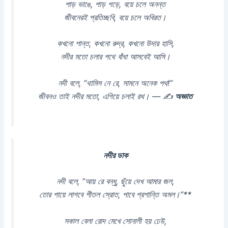
পাড় ভাঙে, পাড় গড়ে, বয়ে চলে অনন্ত
জীবনেরই প্রতিচ্ছবি, বয়ে চলে অবিরত।
কখনো শান্ত, কখনো রুদ্র, কখনো উদার হাসি,
নদীর মতো চলার পথে বাঁধা আসবেই আসি।
নদী বলে, “থামিস নে রে, সামনে অনেক পথ!”
জীবনও তাই নদীর মতো, এগিয়ে চলাই রথ। — ✍
অজ্ঞাত
নদীর ডাক
নদী বলে, “আয় রে বন্ধু, ছুঁয়ে দেখ আমার জল,
তোর পায়ে লাগবে শীতল স্রোত, পাবে প্রশান্তি অমল।”**
সকাল বেলা রোদ মেখে সোনালী হয় ঢেউ,