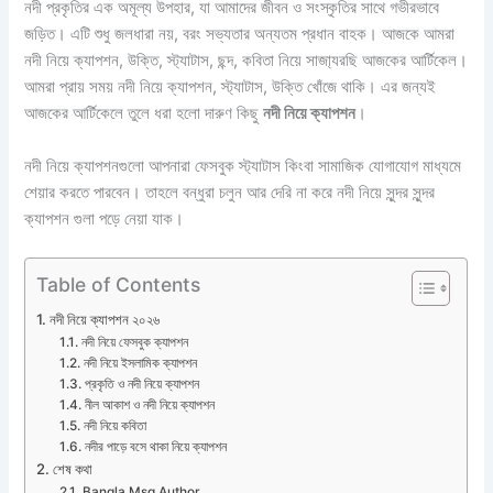
নদী প্রকৃতির এক অমূল্য উপহার, যা আমাদের জীবন ও সংস্কৃতির সাথে গভীরভাবে
জড়িত। এটি শুধু জলধারা নয়, বরং সভ্যতার অন্যতম প্রধান বাহক। আজকে আমরা
নদী নিয়ে ক্যাপশন, উক্তি, স্ট্যাটাস, ছন্দ, কবিতা নিয়ে সাজা্যরছি আজকের আর্টিকেল।
আমরা প্রায় সময় নদী নিয়ে ক্যাপশন, স্ট্যাটাস, উক্তি খোঁজে থাকি। এর জন্যই
আজকের আর্টিকেলে তুলে ধরা হলো দারুণ কিছু
নদী নিয়ে ক্যাপশন
।
নদী নিয়ে ক্যাপশনগুলো আপনারা ফেসবুক স্ট্যাটাস কিংবা সামাজিক যোগাযোগ মাধ্যমে
শেয়ার করতে পারবেন। তাহলে বন্ধুরা চলুন আর দেরি না করে নদী নিয়ে সুন্দর সুন্দর
ক্যাপশন গুলা পড়ে নেয়া যাক।
Table of Contents
নদী নিয়ে ক্যাপশন ২০২৬
নদী নিয়ে ফেসবুক ক্যাপশন
নদী নিয়ে ইসলামিক ক্যাপশন
প্রকৃতি ও নদী নিয়ে ক্যাপশন
নীল আকাশ ও নদী নিয়ে ক্যাপশন
নদী নিয়ে কবিতা
নদীর পাড়ে বসে থাকা নিয়ে ক্যাপশন
শেষ কথা
Bangla Msg Author