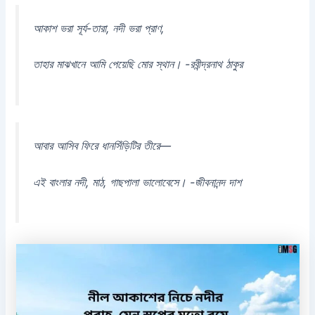
আকাশ ভরা সূর্য-তারা, নদী ভরা প্রাণ,
তাহার মাঝখানে আমি পেয়েছি মোর স্থান। -রবীন্দ্রনাথ ঠাকুর
আবার আসিব ফিরে ধানসিঁড়িটির তীরে—
এই বাংলার নদী, মাঠ, গাছপালা ভালোবেসে। -জীবনানন্দ দাশ