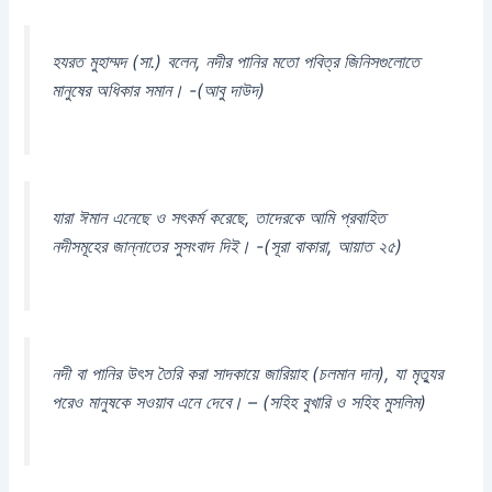
হযরত মুহাম্মদ (সা.) বলেন, নদীর পানির মতো পবিত্র জিনিসগুলোতে
মানুষের অধিকার সমান। -(আবু দাউদ)
যারা ঈমান এনেছে ও সৎকর্ম করেছে, তাদেরকে আমি প্রবাহিত
নদীসমূহের জান্নাতের সুসংবাদ দিই। -(সূরা বাকারা, আয়াত ২৫)
নদী বা পানির উৎস তৈরি করা সাদকায়ে জারিয়াহ (চলমান দান), যা মৃত্যুর
পরেও মানুষকে সওয়াব এনে দেবে। – (সহিহ বুখারি ও সহিহ মুসলিম)