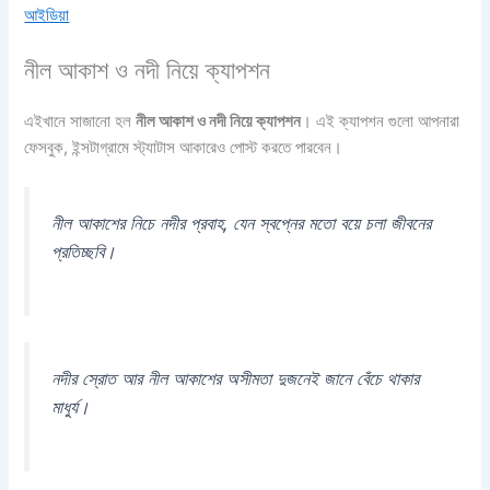
আইডিয়া
নীল আকাশ ও নদী নিয়ে ক্যাপশন
এইখানে সাজানো হল
নীল আকাশ ও নদী নিয়ে ক্যাপশন
। এই ক্যাপশন গুলো আপনারা
ফেসবুক, ইন্সটাগ্রামে স্ট্যাটাস আকারেও পোস্ট করতে পারবেন।
নীল আকাশের নিচে নদীর প্রবাহ, যেন স্বপ্নের মতো বয়ে চলা জীবনের
প্রতিচ্ছবি।
নদীর স্রোত আর নীল আকাশের অসীমতা দুজনেই জানে বেঁচে থাকার
মাধুর্য।