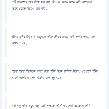
নদী আমাদের পাশ দিয়ে যায় শুধু এটা নয়, মাঝে মাঝে নদী আমাদের
বুকের বেতর দিয়েও বয়ে যায়।
জীবন নদীর উত্তান পাত্তান নদীর তীরের মতো, নদী এপার গড়ে, তো
ওপার ভাঙে।
মাঝে মাঝে নিজেকে ইচ্ছা করে নদীর মাঝে বাসিয়ে দিতে। যেখানে নদীর
মতো আমার ও শেষ সীমানা হবে সমুদ্রে।
নদী শুধু পানি স্থুল নয়, এটা সময়ের সাথে বয়ে চলা গল্পের মতো।