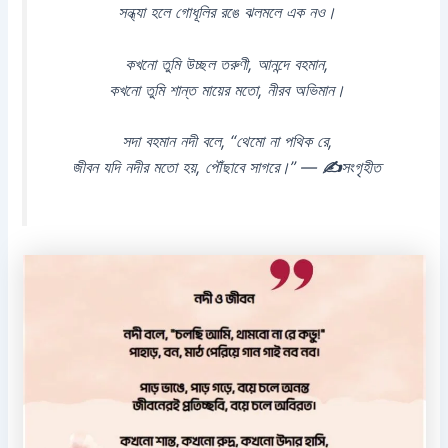
সন্ধ্যা হলে গোধূলির রঙে ঝলমলে এক নও।
কখনো তুমি উচ্ছল তরুণী, আনন্দে বহমান,
কখনো তুমি শান্ত মায়ের মতো, নীরব অভিমান।
সদা বহমান নদী বলে, “থেমো না পথিক রে,
জীবন যদি নদীর মতো হয়, পৌঁছাবে সাগরে।” —
✍
সংগৃহীত