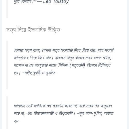
ধুয়ে ফেললে।” — Leo Tolstoy
সত্য নিয়ে ইসলামিক উক্তি
তোমরা সত্য বলো, কেননা সত্য সৎকর্মের দিকে নিয়ে যায়, আর সৎকর্ম
জান্নাতের দিকে নিয়ে যায়। একজন মানুষ বারবার সত্য বলতে থাকে,
যতক্ষণ না সে আল্লাহর কাছে ‘সিদ্দিক’ (সত্যবাদী) হিসেবে লিপিবদ্ধ
হয়। -সহীহ বুখারী ও মুসলিম
আল্লাহ সেই জাতিকে পথ প্রদর্শন করেন না, যারা সত্য পথ অনুসরণ
করে না, এবং সীমালঙ্ঘনকারী ও মিথ্যাবাদী। -সূরা আল-মু’মিন, আয়াত
২৮