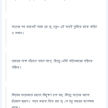
সত্যের পথ কখনোই সহজ হয় না
,
তবুও এই পথেই লুকিয়ে থাকে শান্তি
ও সম্মান।
ন্যায়ের পক্ষে দাঁড়াতে সাহস লাগে, কিন্তু এটাই সত্যিকারের শক্তির
পরিচয়।
মিথ্যার অন্ধকারে হয়তো কিছুক্ষণ চলা যায়, কিন্তু সত্যের আলো
চিরকাল জ্বলে। সত্য কখনো নিভে যায় না, সে শুধু সময়ের অপেক্ষায়
থাকে।