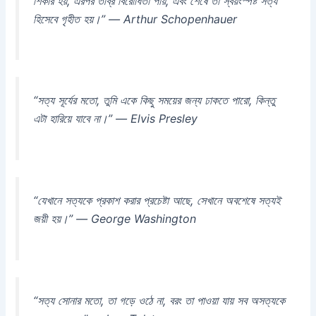
শিকার হয়, এরপর তীব্র বিরোধিতা পায়, এবং শেষে তা স্বয়ংস্পষ্ট সত্য
হিসেবে গৃহীত হয়।” — Arthur Schopenhauer
“সত্য সূর্যের মতো, তুমি একে কিছু সময়ের জন্য ঢাকতে পারো, কিন্তু
এটা হারিয়ে যাবে না।” — Elvis Presley
“যেখানে সত্যকে প্রকাশ করার প্রচেষ্টা আছে, সেখানে অবশেষে সত্যই
জয়ী হয়।” — George Washington
“সত্য সোনার মতো, তা গড়ে ওঠে না, বরং তা পাওয়া যায় সব অসত্যকে