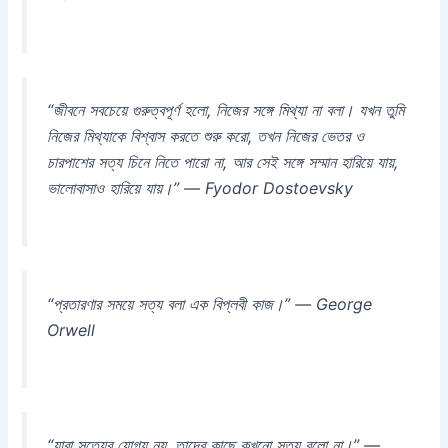
“জীবনে সবচেয়ে গুরুত্বপূর্ণ হলো, নিজের সঙ্গে মিথ্যা না বলা। যখন তুমি
নিজের মিথ্যাকে বিশ্বাস করতে শুরু করো, তখন নিজের ভেতর ও
চারপাশের সত্য চিনে নিতে পারো না, আর সেই সঙ্গে সম্মান হারিয়ে যায়,
ভালোবাসাও হারিয়ে যায়।” — Fyodor Dostoevsky
“প্রতারণার সময়ে সত্য বলা এক বিপ্লবী কাজ।” — George
Orwell
“যারা সত্যের যোগ্য নয়, তাদের কাছে কখনো সত্য বলো না।” —