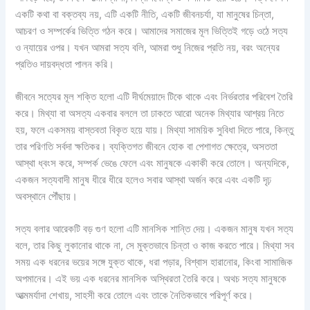
একটি কথা বা বক্তব্য নয়, এটি একটি নীতি, একটি জীবনচর্যা, যা মানুষের চিন্তা,
আচরণ ও সম্পর্কের ভিত্তি গঠন করে। আমাদের সমাজের মূল ভিত্তিই গড়ে ওঠে সত্য
ও ন্যায়ের ওপর। যখন আমরা সত্য বলি, আমরা শুধু নিজের প্রতি নয়, বরং অন্যের
প্রতিও দায়বদ্ধতা পালন করি।
জীবনে সত্যের মূল শক্তি হলো এটি দীর্ঘমেয়াদে টিকে থাকে এবং নির্ভরতার পরিবেশ তৈরি
করে। মিথ্যা বা অসত্য একবার বললে তা ঢাকতে আরো অনেক মিথ্যার আশ্রয় নিতে
হয়, ফলে একসময় বাস্তবতা বিকৃত হয়ে যায়। মিথ্যা সাময়িক সুবিধা দিতে পারে, কিন্তু
তার পরিণতি সর্বদা ক্ষতিকর। ব্যক্তিগত জীবনে হোক বা পেশাগত ক্ষেত্রে, অসততা
আস্থা ধ্বংস করে, সম্পর্ক ভেঙে ফেলে এবং মানুষকে একাকী করে তোলে। অন্যদিকে,
একজন সত্যবাদী মানুষ ধীরে ধীরে হলেও সবার আস্থা অর্জন করে এবং একটি দৃঢ়
অবস্থানে পৌঁছায়।
সত্য বলার আরেকটি বড় গুণ হলো এটি মানসিক শান্তি দেয়। একজন মানুষ যখন সত্য
বলে, তার কিছু লুকানোর থাকে না, সে মুক্তভাবে চিন্তা ও কাজ করতে পারে। মিথ্যা সব
সময় এক ধরনের ভয়ের সঙ্গে যুক্ত থাকে, ধরা পড়ার, বিশ্বাস হারানোর, কিংবা সামাজিক
অপমানের। এই ভয় এক ধরনের মানসিক অস্থিরতা তৈরি করে। অথচ সত্য মানুষকে
আত্মমর্যাদা শেখায়, সাহসী করে তোলে এবং তাকে নৈতিকভাবে পরিপূর্ণ করে।