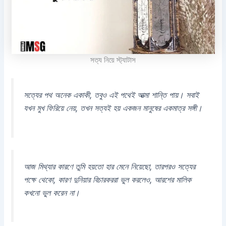
সত্য নিয়ে স্ট্যাটাস
সত্যের পথ অনেক একাকী, তবুও এই পথেই আত্মা শান্তি পায়। সবাই
যখন মুখ ফিরিয়ে নেয়, তখন সত্যই হয় একজন মানুষের একমাত্র সঙ্গী।
আজ মিথ্যার কারণে তুমি হয়তো হার মেনে নিয়েছো, তারপরও সত্যের
পক্ষে থেকো, কারণ দুনিয়ার বিচারকররা ভুল করলেও, আরশের মালিক
কখনো ভুল করেন না।