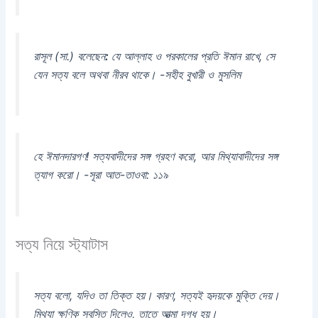
রাসূল (সা.) বলেছেন
:
যে আল্লাহ ও পরকালের প্রতি ঈমান রাখে, সে
যেন সত্য বলে অথবা নীরব থাকে। -সহীহ বুখারী ও মুসলিম
হে ঈমানদারগণ! সত্যবাদীদের সঙ্গ গ্রহণ করো, আর মিথ্যাবাদীদের সঙ্গ
ত্যাগ করো। -সূরা আত-তাওবা: ১১৯
সত্য নিয়ে স্ট্যাটাস
সত্য বলো, যদিও তা তিক্ত হয়।
কারণ, সত্যই হৃদয়কে মুক্তি দেয়।
মিথ্যা ক্ষণিক স্বস্তি দিলেও, তাতে আত্মা দগ্ধ হয়।