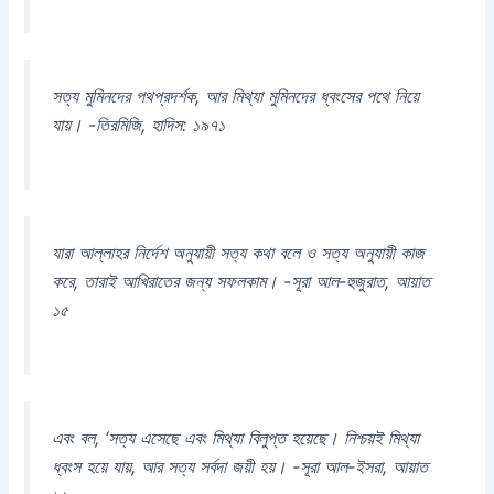
সত্য মুমিনদের পথপ্রদর্শক, আর মিথ্যা মুমিনদের ধ্বংসের পথে নিয়ে
যায়। -তিরমিজি, হাদিস: ১৯৭১
যারা আল্লাহর নির্দেশ অনুযায়ী সত্য কথা বলে ও সত্য অনুযায়ী কাজ
করে, তারাই আখিরাতের জন্য সফলকাম। -সূরা আল-হুজুরাত, আয়াত
১৫
এবং বল, ‘সত্য এসেছে এবং মিথ্যা বিলুপ্ত হয়েছে। নিশ্চয়ই মিথ্যা
ধ্বংস হয়ে যায়, আর সত্য সর্বদা জয়ী হয়। -সূরা আল-ইসরা, আয়াত