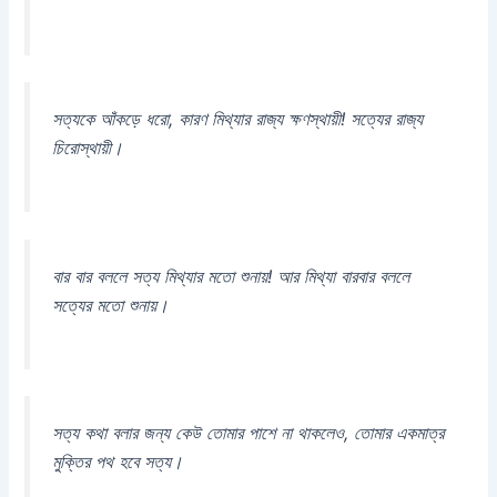
সত্যকে আঁকড়ে ধরো, কারণ মিথ্যার রাজ্য ক্ষণস্থায়ী! সত্যের রাজ্য
চিরোস্থায়ী।
বার বার বললে সত্য মিথ্যার মতো শুনায়! আর মিথ্যা বারবার বললে
সত্যের মতো শুনায়।
সত্য কথা বলার জন্য কেউ তোমার পাশে না থাকলেও, তোমার একমাত্র
মুক্তির পথ হবে সত্য।