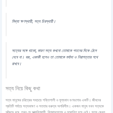
মিথ্যা ক্ষণস্থায়ী, সত্য চিরস্থায়ী।
সত্যের সঙ্গে থাকো
,
কারণ সত্য কখনো তোমাকে পতনের দিকে ঠেলে
দেবে না। বরং, একাকী হলেও তা তোমাকে মর্যাদা ও নিরাপত্তার পথে
রাখবে।
সত্য নিয়ে কিছু কথা
সত্য মানুষের চরিত্রের সবচেয়ে শক্তিশালী ও মূল্যবান গুণগুলোর একটি। জীবনের
প্রতিটি পর্যায়ে সত্যভাষণ ও সততার গুরুত্ব অপরিসীম। একজন মানুষ যখন সত্যকে
আঁকড়ে ধরে, তখন সে আত্মবিশ্বাসী, বিশ্বাসযোগ্য ও সম্মানিত হয়ে ওঠে। সত্য কেবল