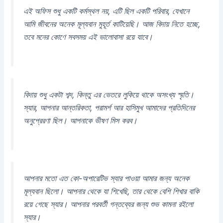
এই অফিস শুধু একটি কর্মস্থল নয়, এটি ছিল একটি পরিবার, যেখানে
আমি জীবনের অনেক মূল্যবান মুহূর্ত কাটিয়েছি। আজ বিদায় নিতে হচ্ছে,
তবে মনের কোণে সবসময় এই ভালোবাসা রয়ে যাবে।
বিদায় শুধু একটা শব্দ, কিন্তু এর ভেতরে লুকিয়ে থাকে অসংখ্য স্মৃতি।
স্যার, আপনার আন্তরিকতা, পরামর্শ আর হাসিমুখ আমাদের প্রতিদিনের
অনুপ্রেরণা ছিল। আপনাকে ভীষণ মিস করব।
আপনার মতো এত কো-অপারেটিভ স্যার পাওয়া আমার জন্য অনেক
মূল্যবান ছিলো। আপনার থেকে যা শিখেছি, তার থেকে বেশি শিখার বাকি
রয়ে গেছে স্যার। আপনার পরবর্তী গন্তব্যের জন্য শুভ কামনা রইলো
স্যার।