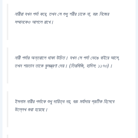
নারীরা যখন পর্দা করে, তখন সে শুধু শরীর ঢাকে না, বরং নিজের
সম্মানকেও আগলে রাখে।
নারী পর্দার অন্তরালে থাকা উচিত। যখন সে পর্দা ভেঙে বাইরে আসে,
তখন শয়তান তাকে কুমন্ত্রণা দেয়। (তিরমিজি, হাদিস: ১১৭৩)।
ইসলাম নারীর পর্দাকে শুধু দায়িত্ব নয়, বরং মর্যাদার প্রতীক হিসেবে
উল্লেখ করা হয়েছে।