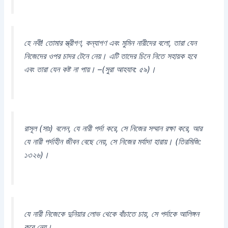
হে নবী! তোমার স্ত্রীগণ, কন্যাগণ এবং মুমিন নারীদের বলো, তারা যেন
নিজেদের ওপর চাদর টেনে নেয়। এটি তাদের চিনে নিতে সহায়ক হবে
এবং তারা যেন কষ্ট না পায়। –
(সুরা আহযাব: ৫৯)।
রাসূল (সাঃ) বলেন, যে নারী পর্দা করে, সে নিজের সম্মান রক্ষা করে, আর
যে নারী পর্দাহীন জীবন বেছে নেয়, সে নিজের মর্যাদা হারায়।
(তিরমিজি:
১৩২৬)।
যে নারী নিজেকে দুনিয়ার লোভ থেকে বাঁচাতে চায়, সে পর্দাকে আলিঙ্গন
করে নেয়।