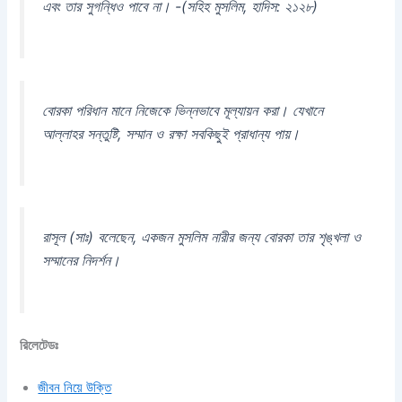
এবং তার সুগন্ধিও পাবে না। -(সহিহ মুসলিম, হাদিস: ২১২৮)
বোরকা পরিধান মানে নিজেকে ভিন্নভাবে মূল্যায়ন করা। যেখানে
আল্লাহর সন্তুষ্টি, সম্মান ও রক্ষা সবকিছুই প্রাধান্য পায়।
রাসূল (সাঃ) বলেছেন, একজন মুসলিম নারীর জন্য বোরকা তার শৃঙ্খলা ও
সম্মানের নিদর্শন।
রিলেটেডঃ
জীবন নিয়ে উক্তি