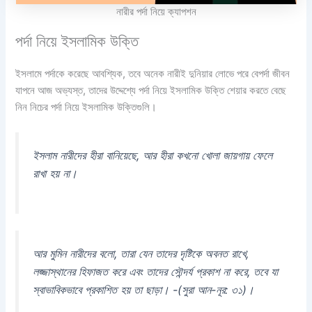
নারীর পর্দা নিয়ে ক্যাপশন
পর্দা নিয়ে ইসলামিক উক্তি
ইসলামে পর্দাকে করেছে আবশ্যিক, তবে অনেক নারীই দুনিয়ার লোভে পরে বেপর্দা জীবন
যাপনে আজ অভ্যস্ত, তাদের উদ্দেশ্যে পর্দা নিয়ে ইসলামিক উক্তি শেয়ার করতে বেছে
নিন নিচের পর্দা নিয়ে ইসলামিক উক্তিগুলি।
ইসলাম নারীদের হীরা বানিয়েছে, আর হীরা কখনো খোলা জায়গায় ফেলে
রাখা হয় না।
আর মুমিন নারীদের বলো, তারা যেন তাদের দৃষ্টিকে অবনত রাখে,
লজ্জাস্থানের হিফাজত করে এবং তাদের সৌন্দর্য প্রকাশ না করে, তবে যা
স্বাভাবিকভাবে প্রকাশিত হয় তা ছাড়া। -(সুরা আন-নূর: ৩১)।