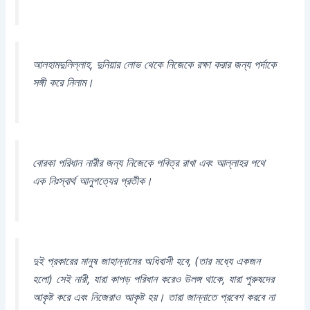
আলহামদুলিল্লাহ, দুনিয়ার লোভ থেকে নিজেকে রক্ষা করার জন্য পর্দাকে
সঙ্গী করে নিলাম।
বোরকা পরিধান নারীর জন্য নিজেকে পবিত্র রাখা এবং আল্লাহর পথে
এক নিঃস্বার্থ আনুগত্যের প্রতীক।
দুই প্রকারের মানুষ জাহান্নামের অধিবাসী হবে, (তার মধ্যে একজন
হলো) সেই নারী, যারা কাপড় পরিধান করেও উলঙ্গ থাকে, যারা পুরুষদের
আকৃষ্ট করে এবং নিজেরাও আকৃষ্ট হয়। তারা জান্নাতে প্রবেশ করবে না