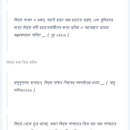
মিথ্যা সংবাদ ও গুজব, যাচাই ছাড়া খবর ছড়ানো হারাম, এবং মুমিনদের
মধ্যে মিথ্যা বানী ছড়ানোকারীদের জন্য দুনিয়া ও আখেরাতে রয়েছে
যন্ত্রনাদায়ক শাস্তি __ ( নূর ২৪ঃ১৯ )
মিথ্যা কথা নিয়ে হাদিস
রাসূলুল্লাহ বলেছেন, মিথ্যা সাক্ষ্য শিরকের সমপর্যায়ের গুনাহ __ ( আবু
দাউদঃ৩৫৯৯ )
মিথ্যা থেকে দূরে থাকো, কারণ মিথ্যা পাপাচারে নিয়ে যায় আর পাপাচারে