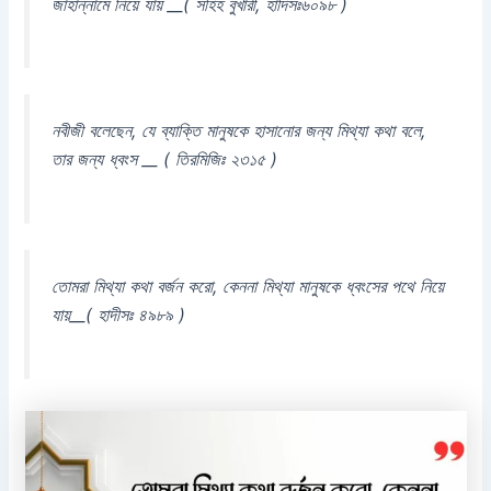
জাহান্নামে নিয়ে যায় __( সহিহ বুখারী, হাদিসঃ৬০৯৮ )
নবীজী বলেছেন, যে ব্যাক্তি মানুষকে হাসানোর জন্য মিথ্যা কথা বলে,
তার জন্য ধ্বংস __ ( তিরমিজিঃ ২৩১৫ )
তোমরা মিথ্যা কথা বর্জন করো, কেননা মিথ্যা মানুষকে ধ্বংসের পথে নিয়ে
যায়__( হাদীসঃ ৪৯৮৯ )