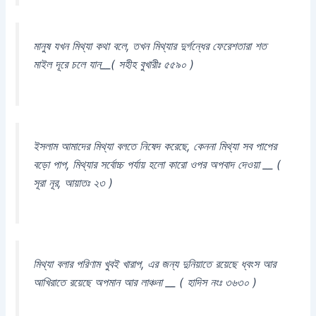
মানুষ যখন মিথ্যা কথা বলে, তখন মিথ্যার দুর্গন্ধের ফেরেশতারা শত
মাইল দূরে চলে যান__( সহীহ বুখারীঃ ৫৫৯০ )
ইসলাম আমাদের মিথ্যা বলতে নিষেদ করেছে, কেননা মিথ্যা সব পাপের
বড়ো পাপ, মিথ্যার সর্বোচ্চ পর্যায় হলো কারো ওপর অপবাদ দেওয়া __ (
সূরা নূর, আয়াতঃ ২৩ )
মিথ্যা বলার পরিণাম খুবই খারাপ, এর জন্য দুনিয়াতে রয়েছে ধ্বংস আর
আখিরাতে রয়েছে অপমান আর লাঞ্চনা __ ( হাদিস নংঃ ৩৬৩০ )