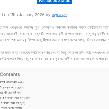
Facebook Status
ed on 16th January 2026 by
জহুরা মাহমুদ
তো লাভ এসএমএস: আধুনিক যুগে, ফেসবুক ও অন্যান্য সামাজিক মাধ্যম যোগাযোগের অন্
ে অনেকেই মেয়েদের সাথে চ্যাটিং করে সময় কাটাতে পছন্দ করেন। তবে, শুধু চ্যাটিং করা
েদের মন জয় করতে। বিশেষ করে, সিঙ্গেল ছেলেদের মনে প্রশ্ন থাকে, কীভাবে মেয়েদের প
জ করার জন্য আজকের আর্টিকেলে আমি চমৎকার কিছু মেয়েদের দুর্বল করার এসএমএস শে
ি আপনার প্রিয় মানুষের সাথে শেয়ার করে খুব সহজেই তার মন জয় করে নিতে পারবে
 Contents
্বল করার এসএমএস ২০২৬
র ইমোশনাল করার মেসেজ
মেয়ে পটানোর মিষ্টি কথা
রেন্ডকে ইমপ্রেস করার এসএমএস
র ইমপ্রেস করার মত প্রশ্ন
র প্রেমে ফেলার মেসেজ