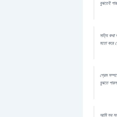
বুঝতেই পা
সত্যি কথা 
মতো করে কে
প্রেম সম্প
বুঝতে পার
আমি সব স