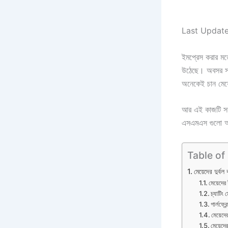
Last Updat
ইমপ্রেস করার ম
উঠেছে। অবসর সময়
অনেকেই চান মেয়
আর এই কাজটি সহ
এসএমএস গুলো আপন
Table of
মেয়েদের দুর
মেয়েদে
চ্যাটিং 
গার্লফ্
মেয়েদে
মেয়েদে