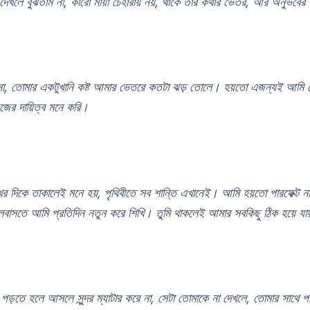
দেখলে বুঝতাম না, কারো মায়া চেহারায় নয়, থাকে তার কথার ভেতর, আর অনুভবের
 না, তোমার একটুখানি কষ্ট আমার ভেতরে কতটা ঝড় তোলে। হয়তো এজন্যই আমি
িজের দায়িত্ব মনে করি।
র দিকে তাকালেই মনে হয়, পৃথিবীতে সব শান্তি এখানেই। আমি হয়তো পারফেক্ট না,
বাসতে আমি প্রতিদিন নতুন করে শিখি। তু্মি থাকলেই আমার সবকিছু ঠিক হয়ে যা
 পড়তে হলে আসলে সুন্দর ম্যাটার করে না, সেটা তোমাকে না দেখলে, তোমার সাথে প