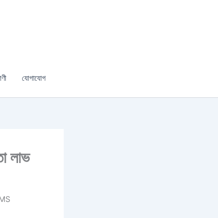
াণী
যোগাযোগ
তো লাভ
 SMS