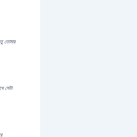
তু তোমার
খে সেটা
ে