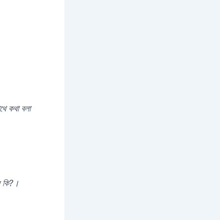
থে কথা বলা
বে কি?।