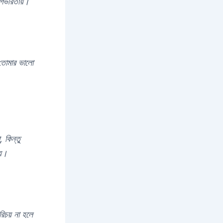
 গভীরতায়।
 তোমার ভালো
 কিন্তু
য়।
রিচয় না হলে