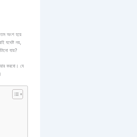
যতম অংশ হয়ে
ই যথেষ্ট নয়,
টানো যায়?
য়ার করবো। যে
ন।