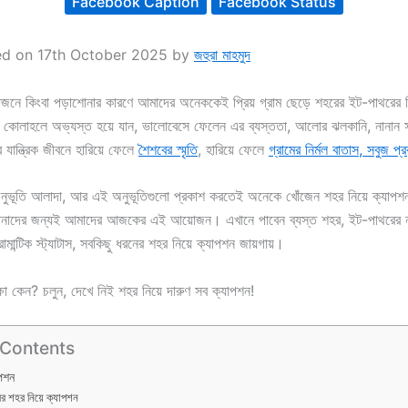
Facebook Caption
Facebook Status
ed on 17th October 2025 by
জহুরা মাহমুদ
্রয়োজনে কিংবা পড়াশোনার কারণে আমাদের অনেককেই প্রিয় গ্রাম ছেড়ে শহরের ইট-পাথরের ভ
কোলাহলে অভ্যস্ত হয়ে যান, ভালোবেসে ফেলেন এর ব্যস্ততা, আলোর ঝলকানি, নানান স
যান্ত্রিক জীবনে হারিয়ে ফেলে
শৈশবের স্মৃতি
, হারিয়ে ফেলে
গ্রামের নির্মল বাতাস, সবুজ প্র
নুভূতি আলাদা, আর এই অনুভূতিগুলো প্রকাশ করতেই অনেকে খোঁজেন শহর নিয়ে ক্যাপশন, 
াদের জন্যই আমাদের আজকের এই আয়োজন। এখানে পাবেন ব্যস্ত শহর, ইট-পাথরের নগ
োমান্টিক স্ট্যাটাস, সবকিছু ধরনের শহর নিয়ে ক্যাপশন জায়গায়।
া কেন? চলুন, দেখে নিই শহর নিয়ে দারুণ সব ক্যাপশন!
 Contents
াপশন
র শহর নিয়ে ক্যাপশন