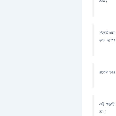
মায়া।
শহরটা এত ব
বড্ড আপন হ
রাতের শহর ন
এই শহরটা ব
না..!