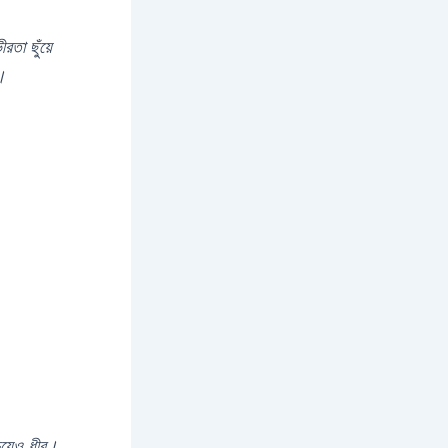
তা ছুঁয়ে
ে।
েয়েও ধীর।