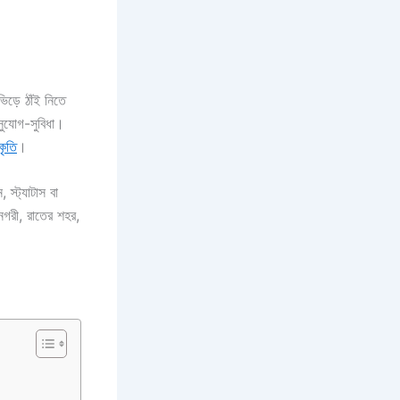
িড়ে ঠাঁই নিতে
ুযোগ-সুবিধা।
কৃতি
।
স্ট্যাটাস বা
রী, রাতের শহর,