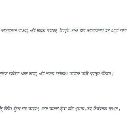
 ভালোবেসে যাওয়া, এই মায়ার শহরের, চিরকুট লেখা গল্পে ভালোবাসার গল্গ গুলো আ
 জ্যামে আটকে থাকা মতো, এই শহরে আমরাও আটকে আছি ব্যস্ত জীবনে।
ু বিল্ডিং ছুঁতে চায় আকাশ, আর আমরা ছুঁতে চাই পুরনো সেই নির্ভরতার স্বপ্ন।