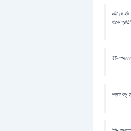
এই যে ইট প
থাকে প্রতিট
ইট-পাথরের
শহরে শুধু 
ইট-পাথরের 