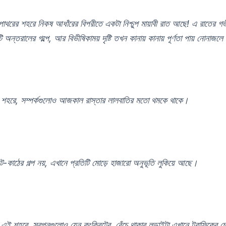
াথরের শহরে নিকষ আধাঁরের বিপরীতে একটা নিশ্চুপ মায়াবী রাত আছে! এ রাতের গভীর
ি অন্তরালের গল্পে, আর বিভীষিকাময় দৃষ্টি তখন কানায় কানায় পূর্ণতা পায় নোনাজল
 শহরে, সম্পর্কগুলোও আজকাল রাস্তার লালবাতির মতো থমকে থাকে।
ইট-কাঠের গল্প নয়, এখানে প্রতিটি মোড়ে হাজারো অনুভূতি লুকিয়ে আছে।
এই শহরে, স্বপ্নগুলোও যেন কংক্রিটের, বেঁচে থাকার লড়াইটা এখানে ট্রাফিকের চ