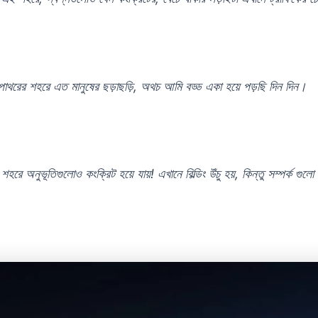
াথরের শহরে এত মানুষের ছড়াছড়ি, অথচ আমি বড্ড একা হয়ে পড়ছি দিন দিন।
হরে অনুভূতিগুলোও কংক্রিট হয়ে যায়! এখানে বিল্ডিং উঁচু হয়, কিন্তু সম্পর্ক গুল