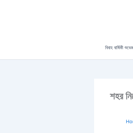
Skip
to
content
বিবাহ বার্ষিকী শুভেচ
শহর নিয
Ho