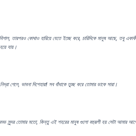
িশাল, তারপরও কোথাও হারিয়ে যেতে ইচ্ছে করে, চারিদিকে মানুষ আছে, তবু একাক
য়ে যায়।
িদ্রা গেলে, ভাবনা দিশেহারা! সব বাঁধাকে তুচ্ছ করে তোমার ডাকে সারা।
ড্ড সুন্দর তোমার মতো, কিন্তু এই শহরের মানুষ গুলো বহুরূপী হয় সেটা আমার আগ