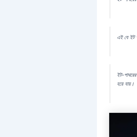
এই যে ইট প
ইট-পাথরের শ
হয়ে যায়।