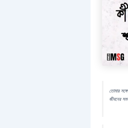
তোমার সঙ্
জীবনের সমস