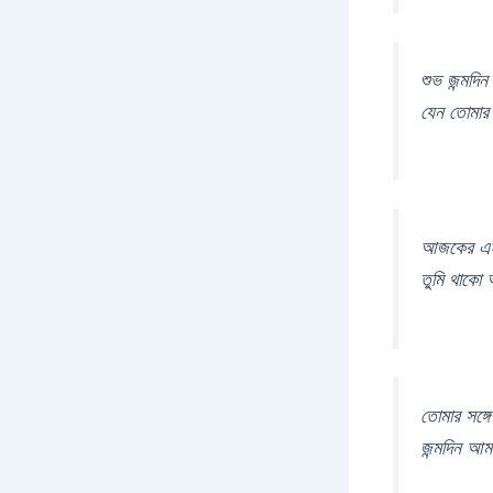
শুভ জন্মদি
যেন তোমার 
আজকের এই দ
তুমি থাকো
তোমার সঙ্গ
জন্মদিন আম