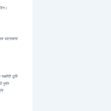
্ছা রইল।
ক ভালোবাসা
শুরুটাই তুমি
দূর্বল
শি