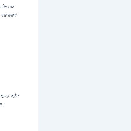
এদিন যেন
 ভালোবাসা
চেয়ে কঠিন
়তম।