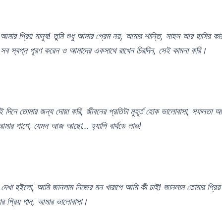
ন আমার প্রিয় মানুষ! তুমি শুধু আমার প্রেম নয়, আমার শান্তি, সাহস আর হাসির 
সব স্বপ্ন পূরণ করেন ও আমাদের একসাথে রাখেন চিরদিন, সেই কামনা করি।
িনে তোমার জন্য দোয়া করি, জীবনের প্রতিটা মুহূর্ত হোক ভালোবাসা, সফলতা 
 আমার পাশে, যেমন আজ আছো… হ্যাপি বার্থডে লাভ!
ে দেখা হইলো, আমি জানলাম নিজের মন খারাপে আমি কী চাই! জানলাম তোমার প্রিয়
ার প্রিয় গান, আমার ভালোবাসা।