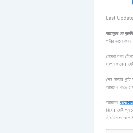
Last Updat
বয়ফ্রেন্ড কে জন্মদ
গভীর ভালোবাসার 
মেয়েরা যখন যৌব
স্বপ্ন থাকে। যে
সেই সময়টা খুবই
আমাদের কাছে স্প
আমাদের
ভালোবাসা
নিয়ে। সেই প্লানে
স্ট্যাটাস তাকে প