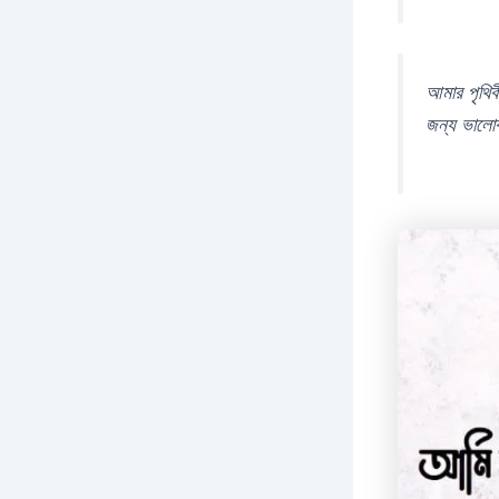
আমার পৃথিব
জন্য ভালোবা