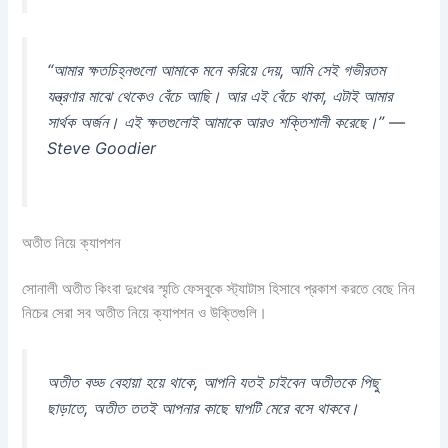
“আমার ক্ষতচিহ্নগুলো আমাকে মনে করিয়ে দেয়, আমি সেই গভীরতম
যন্ত্রণার মাঝে থেকেও বেঁচে আছি। আর এই বেঁচে থাকা, এটাই আমার
সার্থক অর্জন। এই ক্ষতগুলোই আমাকে আরও শক্তিশালী করেছে।” —
Steve Goodier
অতীত নিয়ে ক্যাপশন
সোনালী অতীত কিংবা দুঃখের স্মৃতি ফেসবুকে স্ট্যাটাস হিসাবে প্রকাশ করতে বেছে নিন
নিচের সেরা সব অতীত নিয়ে ক্যাপশন ও উক্তিগুলি।
অতীত বড্ড বেহায়া হয়ে থাকে, আপনি যতই চাইবেন অতীতকে পিছু
ছাড়াতে, অতীত ততই আপনার কাছে ঘাপটি মেরে বসে থাকবে।