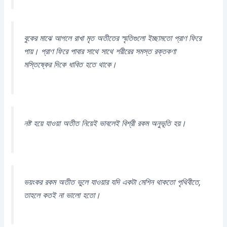
বুকের মাঝে আগলে রাখা মৃত অতীতের স্মৃতিগুলো ইচ্ছামতো প্রাণ ফিরে
পায়। প্রাণ ফিরে পাবার সাথে সাথে শরীরের সমস্ত রক্তকণা
মস্তিষ্কের দিকে ধাবিত হতে থাকে।
নষ্ট হয়ে যাওয়া অতীত নিয়েই ভাবলেই বিশ্রী রকম অনুভূতি হয়।
ভয়ংকর রকম অতীত ভুলে যাওয়ার যদি একটা মেশিন থাকতো পৃথিবীতে,
তাহলে কতই না ভালো হতো।