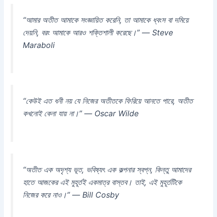
“আমার অতীত আমাকে সংজ্ঞায়িত করেনি, তা আমাকে ধ্বংস বা দমিয়ে
দেয়নি, বরং আমাকে আরও শক্তিশালী করেছে।” — Steve
Maraboli
“কেউই এত ধনী নয় যে নিজের অতীতকে ফিরিয়ে আনতে পারে, অতীত
কখনোই কেনা যায় না।” — Oscar Wilde
“অতীত এক অদৃশ্য ভূত, ভবিষ্যৎ এক কল্পনার স্বপ্ন, কিন্তু আমাদের
হাতে আজকের এই মুহূর্তই একমাত্র বাস্তব। তাই, এই মুহূর্তটিকে
নিজের করে নাও।” — Bill Cosby