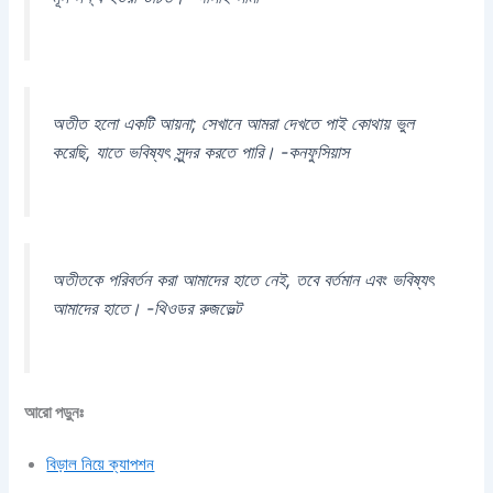
অতীত হলো একটি আয়না; সেখানে আমরা দেখতে পাই কোথায় ভুল
করেছি, যাতে ভবিষ্যৎ সুন্দর করতে পারি। -কনফুসিয়াস
অতীতকে পরিবর্তন করা আমাদের হাতে নেই, তবে বর্তমান এবং ভবিষ্যৎ
আমাদের হাতে। -থিওডর রুজভেল্ট
আরো পড়ুনঃ
বিড়াল নিয়ে ক্যাপশন