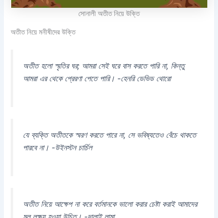
সোনালী অতীত নিয়ে উক্তি
অতীত নিয়ে মনীষীদের উক্তি
অতীত হলো স্মৃতির ঘর; আমরা সেই ঘরে বাস করতে পারি না, কিন্তু
আমরা এর থেকে প্রেরণা পেতে পারি। -হেনরি ডেভিড থোরো
যে ব্যক্তি অতীতকে স্মরণ করতে পারে না, সে ভবিষ্যতেও বেঁচে থাকতে
পারবে না। -উইনস্টন চার্চিল
অতীত নিয়ে আক্ষেপ না করে বর্তমানকে ভালো করার চেষ্টা করাই আমাদের
মূল লক্ষ্য হওয়া উচিত। -দালাই লামা