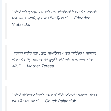
“আমরা যখন ক্লান্ত হই, তখন সেই ভাবনাগুলো ফিরে আসে যেগুলোর
সঙ্গে অনেক আগেই যুদ্ধ করে জিতেছিলাম।” — Friedrich
Nietzsche
“গতকাল অতীত হয়ে গেছে, আগামীকাল এখনো অনিশ্চিত। আমাদের
হাতে আছে শুধু আজকের এই মুহূর্ত। তাই দেরি না করে—চল শুরু
করি।” — Mother Teresa
“আমরা ভবিষ্যৎকে বিশ্বাস করতে না পারার কারণেই অতীতকে আঁকড়ে
ধরা কঠিন হয়ে যায়।” — Chuck Palahniuk